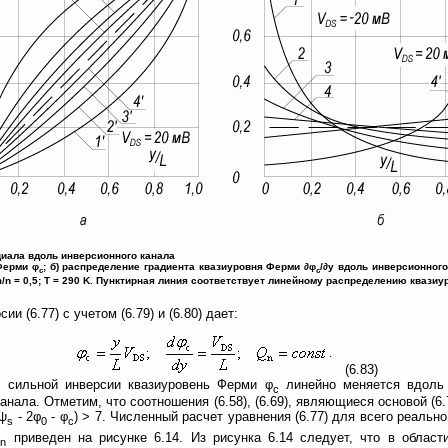
циала вдоль инверсионного канала
Ферми φ
; б) распределение градиента квазиуровня Ферми ∂φ
/∂y вдоль инверсионного к
c
c
,4' - m/n = 0,5; T = 290 K. Пунктирная линия соответствует линейному распределению кваз
и (6.77) с учетом (6.79) и (6.80) дает:
(6.83)
и сильной инверсии квазиуровень Ферми φ
линейно меняется вдоль 
c
анала. Отметим, что соотношения (6.58), (6.69), являющиеся основой (6
(ψ
- 2φ
- φ
) > 7. Численный расчет уравнения (6.77) для всего реаль
s
0
c
Γ
приведен на рисунке 6.14. Из рисунка 6.14 следует, что в област
n