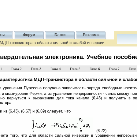
мы
Форум
Блоги
Реклама
 МДП-транзистора в области сильной и слабой инверсии
вердотельная электроника. Учебное пособи
 1
Глава 2
Глава 3
Глава 4
Глава 5
Глава 6
Глава 7
Глава
характеристика МДП-транзистора в области сильной и слабо
ия уравнения Пуассона получена зависимость заряда свободных носите
 и квазиуровня Ферми, а из уравнения непрерывности - связь между п
но вернуться к выражению для тока канала (6.43) и получить в я
истора.
из (6.43), (6.67) и (6.69) следует, что
(6.72)
чета того, что для области сильной инверсии в уравнении непрерывно