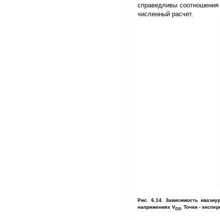
справедливы соотношения (6
численный расчет.
Рис. 6.14. Зависимость квази
напряжениях V
. Точки - экспе
DS