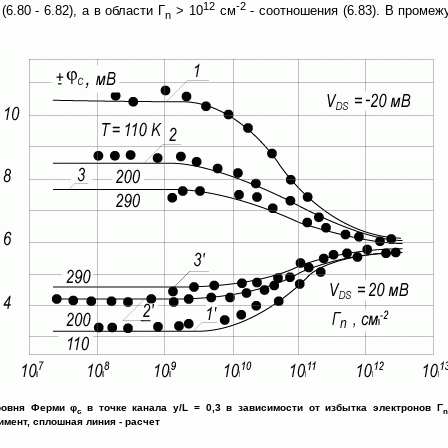
12
-2
.80 - 6.82), а в области Γ
> 10
см
- соотношения (6.83). В промеж
n
уровня Ферми φ
в точке канала y/L = 0,3 в зависимости от избытка электронов Γ
c
n
римент, сплошная линия - расчет