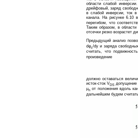
области слабой инверсии.
дрейфовый, заряд свободны
в слабой инверсии, ток 
канала. На рисунке 6.10 
перегибом, что соответс
Таким образом, в области
отсечки резко возрастет д
Предыдущий анализ позво
dφ
/dy и заряда свободны
c
считать, что подвижност
произведение
должно оставаться величи
исток-сток V
допущение о
DS
μ
от положения вдоль кан
n
дальнейшем будем считать