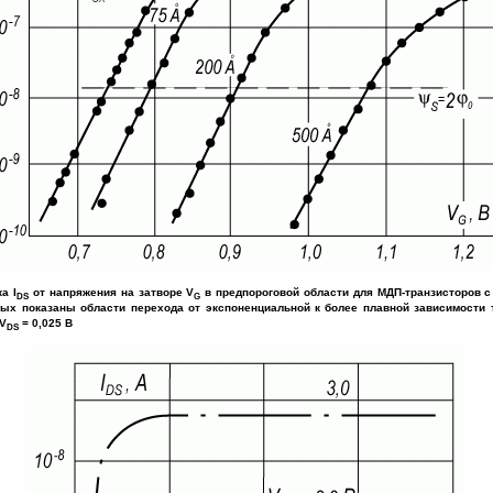
а I
от напряжения на затворе V
в предпороговой области для МДП-транзисторов с
DS
G
вых показаны области перехода от экспоненциальной к более плавной зависимости т
 V
= 0,025 В
DS