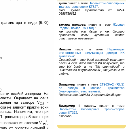
дима
пишет в теме
Параметры биполярных
транзисторов серии КТ827
:
люди куплю транзистар кт 827А
0688759652
ранзистора в виде (6.73)
тамара плохова
пишет в теме
Журнал
Радио 9 номер 1971 год.
:
как молоды мы были и как быстро
пробежали годы кулотино самое
счастливое мое время
Ивашка
пишет в теме
Параметры
отечественных излучающих диодов ИК
диапазона
:
я
Светодиод - это диод который излучает
свет. А если диод имеет ИК излучение, то
это ИК диод, а не "ИК светодиод" и
"Светодиод инфракрасный", как указано на
сайте.
Владимир
пишет в теме
2Т963А-2 (RUS)
со склада в Москве. Транзистор
)
биполярный отечественный
:
ласти слабой инверсии. На
Подскажите 2т963а-2 гарантийный срок
бласти. Обращает на себя
жения на затворе V
-
GS
Владимир II пишет...
пишет в теме
ока не зависит практически
Параметры биполярных транзисторов
ольта. Напомним, что при
серии КТ372
:
Спасибо!
-транзистор работает при
*
 напряжения отсечки V
,
DS
ходу от области сильной к