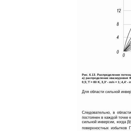
Рис. 6.13. Распределение потен
а) распределение квазиуровня 
0,5; T = 80 K, 3,3' - m/n = 1; 4
Для области сильной инверси
Следовательно, в област
постоянен в каждой точке к
сильной инверсии, когда β
поверхностных избытков 