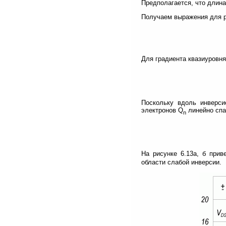
Предполагается, что длина
Получаем выражения для р
Для градиента квазиуровн
Поскольку вдоль инверсио
электронов Q
линейно спад
n
Ha рисунке 6.13а, б прив
области слабой инверсии.