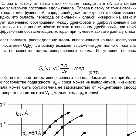
 Слева к истоку от точки отсечки канал находится в области сильн
х электронов постоянен вдоль канала. Справа к стоку от точки отсечк
в канале диффузионный, заряд свободных электронов линейно изменя
видно, что область перехода от сильной к слабой инверсии на зависи
твует изменению соотношения между дрейфовой и диффузионными со
 отсечки ток в канале вблизи истока в основном дрейфовый, при приб
иффузионная составляющая, которая при нулевом захвате равна у стока
ляет получить распределение вдоль инверсионного канала квазиуров
х носителей Q
(у). За основу возьмем выражение для полного тока в к
n
ь μ
не меняется вдоль инверсионного канала. Из условия непреры
n
(6.77)
ной, постоянной вдоль инверсионного канала. Заметим, что при бол
 постоянстве подвижности μ
= const может не выполняться. Физическ
n
ала может быть обусловлена ее зависимостью от концентрации свобо
 напряжение исток-сток V
малым, когда μ
= const.
DS
n