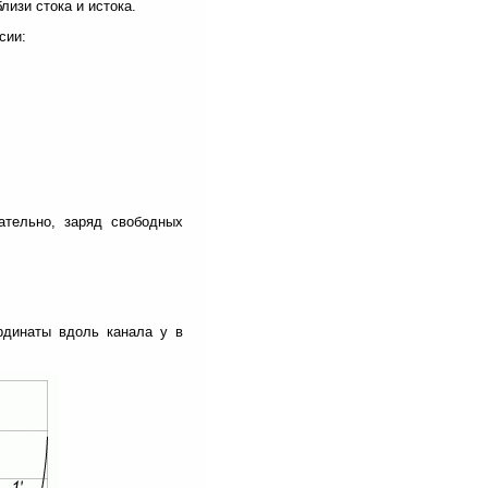
изи стока и истока.
сии:
ательно, заряд свободных
ординаты вдоль канала у в