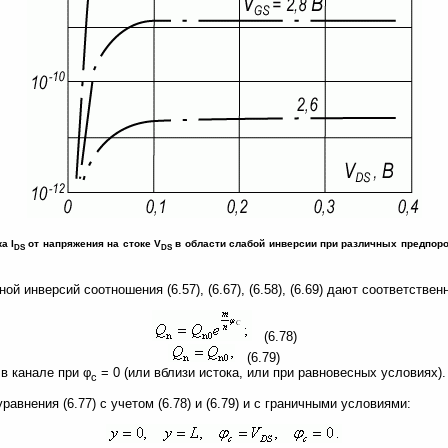
а I
от напряжения на стоке V
в области слабой инверсии при различных предпор
DS
DS
ой инверсий соотношения (6.57), (6.67), (6.58), (6.69) дают соответствен
(6.78)
(6.79)
 в канале при φ
= 0 (или вблизи истока, или при равновесных условиях).
c
авнения (6.77) с учетом (6.78) и (6.79) и с граничными условиями: