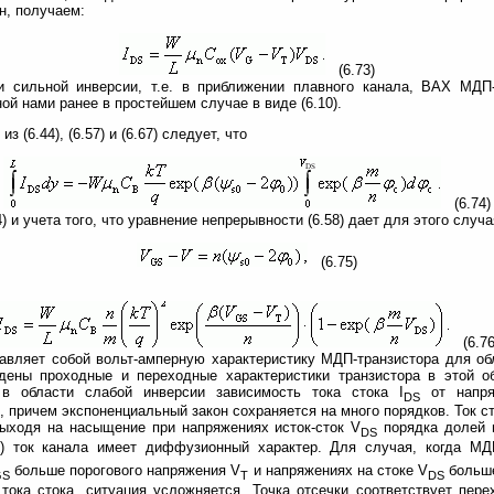
н, получаем:
(6.73)
 сильной инверсии, т.е. в приближении плавного канала, ВАХ МДП-т
ой нами ранее в простейшем случае в виде (6.10).
з (6.44), (6.57) и (6.67) следует, что
(6.74)
) и учета того, что уравнение непрерывности (6.58) дает для этого случа
(6.75)
(6.76
тавляет собой вольт-амперную характеристику МДП-транзистора для об
едены проходные и переходные характеристики транзистора в этой о
 в области слабой инверсии зависимость тока стока I
от напря
DS
 причем экспоненциальный закон сохраняется на много порядков. Ток ст
выходя на насыщение при напряжениях исток-сток V
порядка долей в
DS
 ток канала имеет диффузионный характер. Для случая, когда МДП
больше порогового напряжения V
и напряжениях на стоке V
больше
GS
T
DS
 тока стока, ситуация усложняется. Точка отсечки соответствует пере