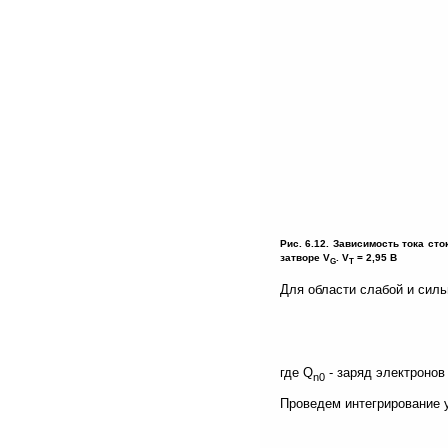
Рис. 6.12. Зависимость тока сток
затворе V
. V
= 2,95 В
G
T
Для области слабой и сильн
где Q
- заряд электронов
n0
Проведем интегрирование ур