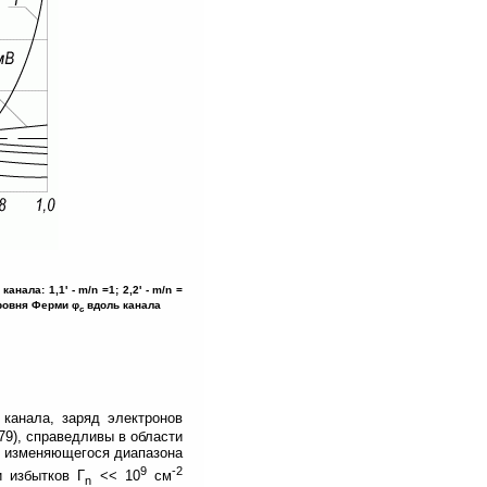
анала: 1,1' - m/n =1; 2,2' - m/n =
иуровня Ферми φ
вдоль канала
c
канала, заряд электронов
.79), справедливы в области
но изменяющегося диапазона
9
-2
и избытков Γ
<< 10
см
n