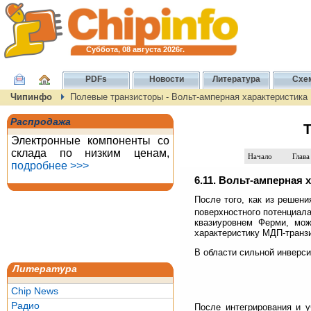
Суббота, 08 августа 2026г.
PDFs
Новости
Литература
Схе
Чипинфо
Полевые транзисторы - Вольт-амперная характеристика
Распродажа
Т
Электронные компоненты со
склада по низким ценам,
Начало
Глава
подробнее >>>
6.11. Вольт-амперная 
После того, как из решен
поверхностного потенциала
квазиуровнем Ферми, мож
характеристику МДП-транз
В области сильной инверсии 
Литература
Chip News
Радио
После интегрирования и у