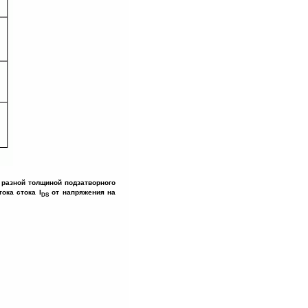
 разной толщиной подзатворного
ока стока I
от напряжения на
DS