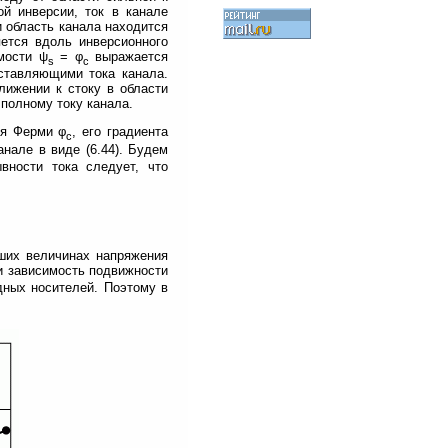
ой инверсии, ток в канале
и область канала находится
ется вдоль инверсионного
мости ψ
= φ
выражается
s
c
ставляющими тока канала.
лижении к стоку в области
 полному току канала.
ня Ферми φ
, его градиента
c
анале в виде (6.44). Будем
вности тока следует, что
ьших величинах напряжения
и зависимость подвижности
дных носителей. Поэтому в