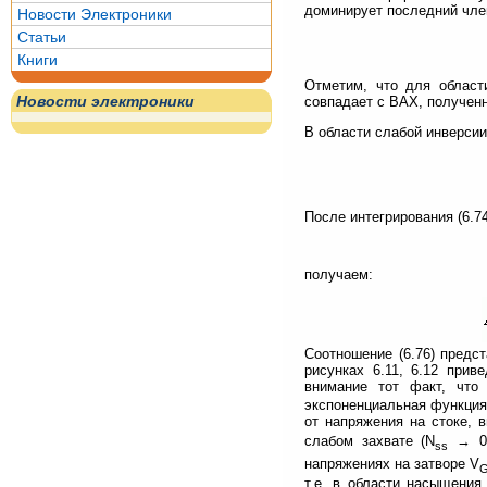
доминирует последний чле
Новости Электроники
Статьи
Книги
Отметим, что для области
совпадает с ВАХ, полученн
Новости электроники
В области слабой инверсии и
После интегрирования (6.74
получаем:
Соотношение (6.76) предс
рисунках 6.11, 6.12 прив
внимание тот факт, что
экспоненциальная функция,
от напряжения на стоке, 
слабом захвате (N
→ 0)
ss
напряжениях на затворе V
т.е. в области насыщения