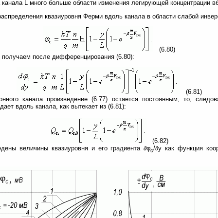
 канала L много больше области изменения легирующей концентрации вбл
аспределения квазиуровня Ферми вдоль канала в области слабой инвер
(6.80)
я получаем после дифференцирования (6.80):
(6.81)
нного канала произведение (6.77) остается постоянным, то, следов
ает вдоль канала, как вытекает из (6.81):
(6.82)
едены величины квазиуровня и его градиента ∂φ
/∂y как функция ко
c