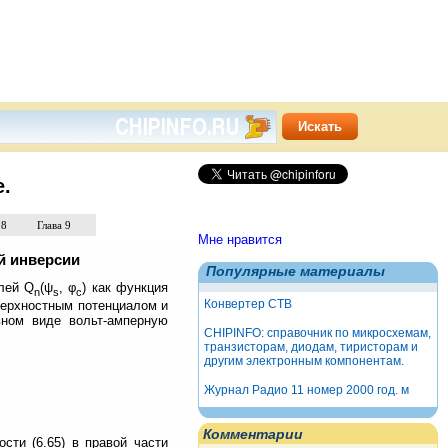
е.
 8
Глава 9
Мне нравится
й инверсии
Популярные материалы
лей Q
(ψ
, φ
) как функция
n
s
c
Конвертер СТВ
оверхностным потенциалом и
вном виде вольт-амперную
CHIPINFO: справочник по микросхемам,
транзисторам, диодам, тиристорам и
другим электронным компонентам.
Журнал Радио 11 номер 2000 год. м
Комментарии
сти (6.65) в правой части