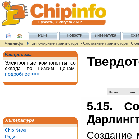
Суббота, 08 августа 2026г.
PDFs
Новости
Литература
Схе
Чипинфо
Биполярные транзисторы - Составные транзисторы. Схе
Распродажа
Твердот
Электронные компоненты со
склада по низким ценам,
подробнее >>>
Начало
Глава 1
5.15. С
Дарлинг
Литература
Chip News
Создание 
Радио