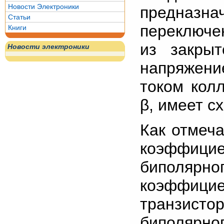
Новости Электроники
предназ
Статьи
переключе
Книги
из закры
Новости электроники
напряжени
током кол
β, имеет с
Как отмеч
коэффици
биполярног
коэффици
транзист
биполярн