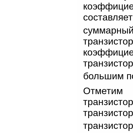
коэффици
составляе
суммарны
транзисто
коэффиц
транзистор
большим п
Отметим 
транзистор
транзистор
транзистор