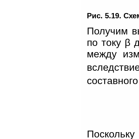
Рис. 5.19. Сх
Получим в
по току β 
между изм
вследстви
составног
Поскольк