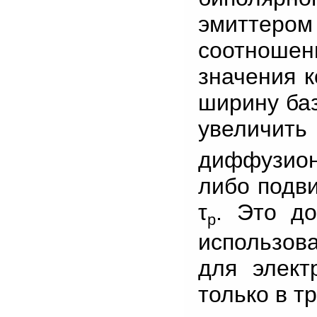
эмиттер
соотношен
значения 
ширину баз
увеличит
диффузио
либо подви
τ
. Это до
p
использов
для элект
только в т