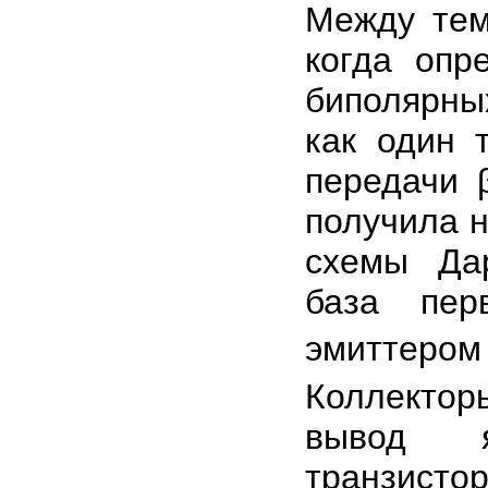
Между тем
когда опр
биполярны
как один 
передачи 
получила 
схемы Дар
база пер
эмиттером
Коллекторы
вывод я
транзисто