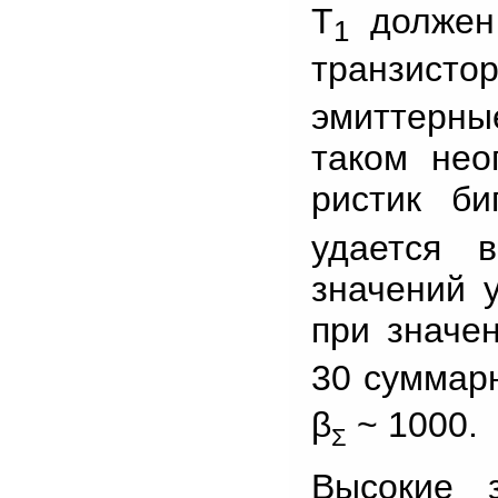
Т
должен 
1
транзисто
эмиттерные
таком нео
ристик би
удается 
значений 
при значе
30 суммар
β
~ 1000.
Σ
Высокие 