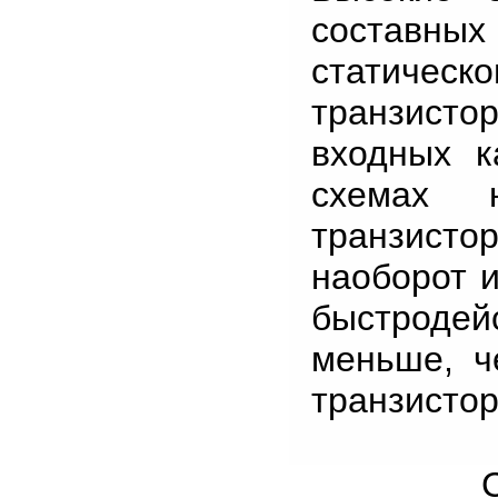
составных
статичес
транзист
входных к
схемах 
транзисто
наоборот и
быстроде
меньше, ч
транзистор