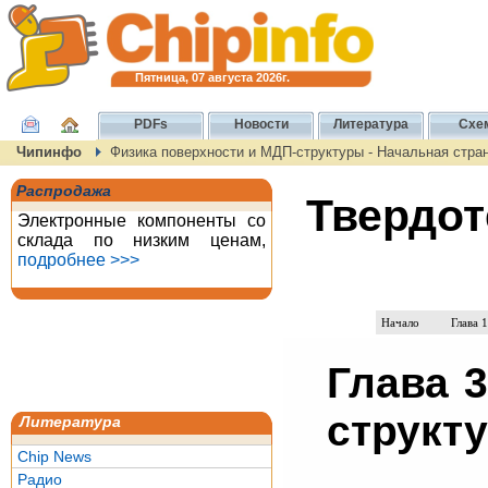
Пятница, 07 августа 2026г.
PDFs
Новости
Литература
Схе
Чипинфо
Физика поверхности и МДП-структуры - Начальная стра
Распродажа
Твердот
Электронные компоненты со
склада по низким ценам,
подробнее >>>
Начало
Глава 1
Глава 
структ
Литература
Chip News
Радио