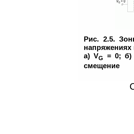
Рис. 2.5. Зо
напряжениях 
а) V
= 0; б)
G
смещение