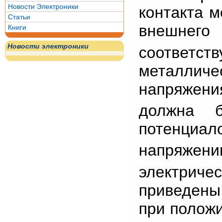
Новости Электроники
контакта м
Статьи
внешнег
Книги
Новости электроники
соответ
металличе
напряжени
должна б
потенци
напряжени
электричес
приведен
при полож