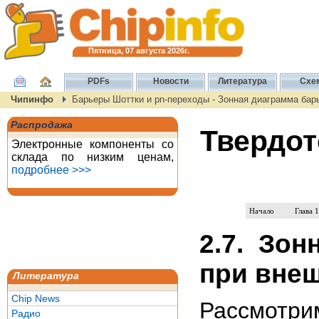
Пятница, 07 августа 2026г.
PDFs
Новости
Литература
Схе
Чипинфо
Барьеры Шоттки и pn-переходы - Зонная диаграмма бар
Распродажа
Твердот
Электронные компоненты со
склада по низким ценам,
подробнее >>>
Начало
Глава 1
2.7. Зо
при вне
Литература
Chip News
Рассмотр
Радио