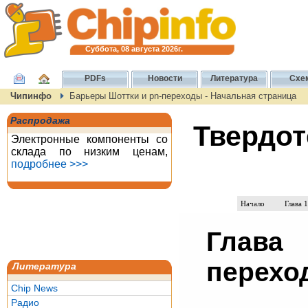
Суббота, 08 августа 2026г.
PDFs
Новости
Литература
Схе
Чипинфо
Барьеры Шоттки и pn-переходы - Начальная страница
Распродажа
Твердот
Электронные компоненты со
склада по низким ценам,
подробнее >>>
Начало
Глава 1
Глава
перехо
Литература
Chip News
Радио