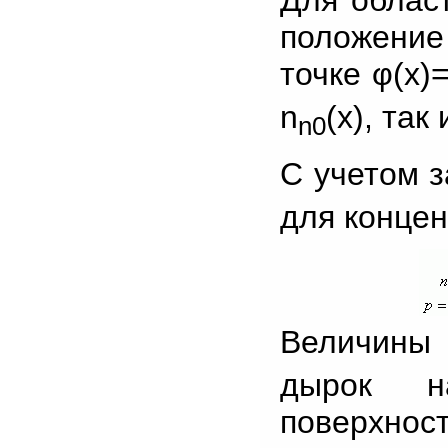
положение
точке φ(x)
n
(x), та
n0
С учетом з
для концен
Величины
дырок н
поверхнос