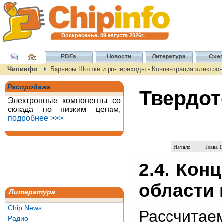
Воскресенье, 09 августа 2026г.
PDFs
Новости
Литература
Схе
Чипинфо
Барьеры Шоттки и pn-переходы - Концентрация электрон
Распродажа
Твердот
Электронные компоненты со
склада по низким ценам,
подробнее >>>
Начало
Глава 1
2.4. Кон
области 
Литература
Chip News
Рассчита
Радио