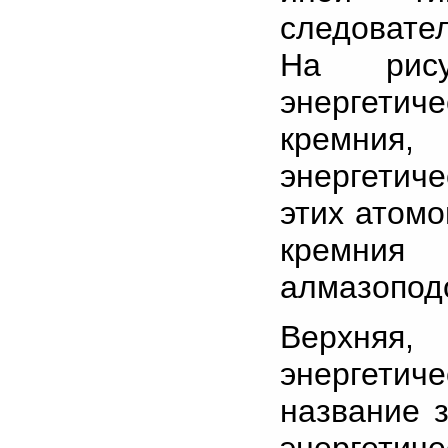
следовател
На рису
энергетич
кремния,
энергетич
этих атомо
кремния
алмазоподо
Верхняя
энергетиче
название 
энергети