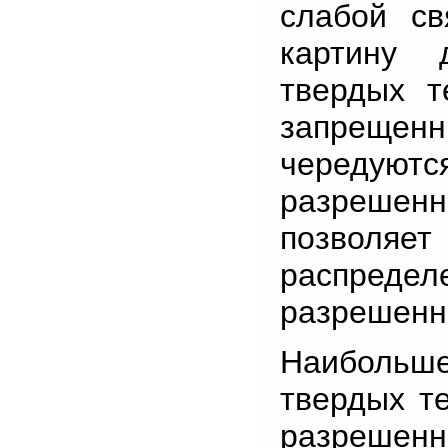
слабой св
картину 
твердых т
запреще
чередуютс
разрешен
позволяе
распредел
разрешенны
Наибольше
твердых т
разрешенн