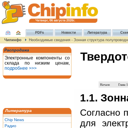
Четверг, 06 августа 2026г.
PDFs
Новости
Литература
Схе
Чипинфо
Необходимые сведения - Зонная структура полупроводн
Распродажа
Твердот
Электронные компоненты со
склада по низким ценам,
подробнее >>>
Начало
Глава 1
1.1. Зон
Согласно п
Литература
Chip News
для элект
Радио