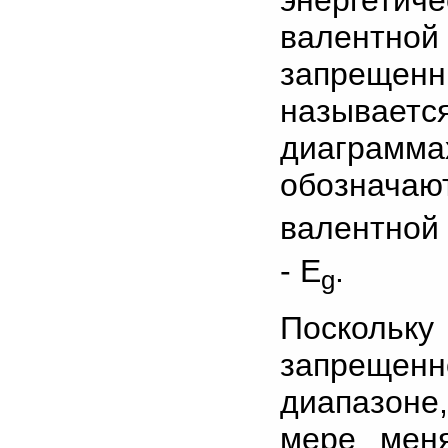
валентн
запрещен
называет
диаграмма
обознача
валентной 
- E
.
g
Посколь
запреще
диапазоне
мере меня