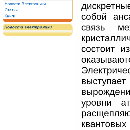
дискретные
Новости Электроники
Статьи
собой анс
Книги
связь м
Новости электроники
кристалли
состоит и
оказыва
Электриче
выступае
вырожден
уровни а
расщепляю
квантовых