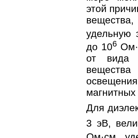
этой причи
вещества,
удельную 
6
до 10
Ом·с
от вида 
вещества
освещени
магнитных 
Для диэле
3 эВ, вел
Ом·см, уд