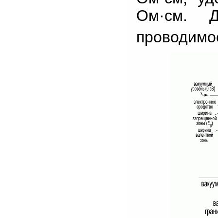
Ом·см. Д
проводимос