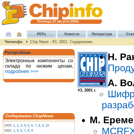
Пятница, 07 августа 2026г.
PDFs
Новости
Литература
Схе
Чипинфо
Chip News - #3, 2001. Содержание.
Распродажа
Н. Ра
Электронные компоненты со
Проду
склада по низким ценам,
подробнее >>>
А. Во
#3, 2001 г.
Шифр
разраб
Содержание ChipNews
М. Ереме
2003:
1
,
2
,
3
,
4
,
5
,
6
,
7
,
8
,
9
,
10
MCRF
2002:
1
,
5
,
6
,
7
,
8
,
9