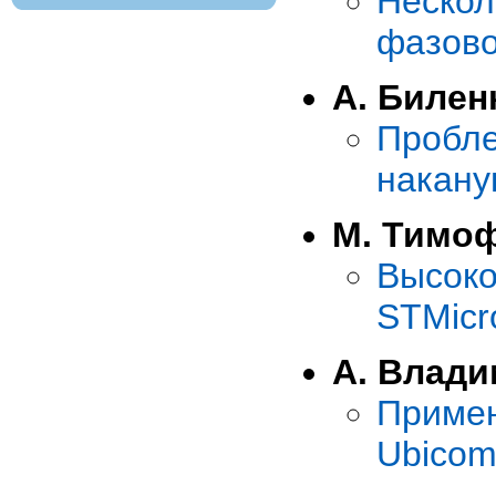
Неско
фазово
А. Билен
Пробле
накану
М. Тимо
Высок
STMicro
А. Влад
Приме
Ubico