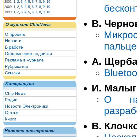
2001:
1
,
2
,
3
,
4
,
5
,
6
,
7
,
8
,
9
,
10
бескон
2000:
1
,
2
,
3
,
4
,
5
,
6
,
7
,
8
,
9
,
10
1999:
1
,
2
,
3
,
4
,
5
,
6
,
7
,
8
,
9
,
10
В. Черно
О журнале ChipNews
Микро
О проекте
Новости
пальце
В работе
Оформление подписки
А. Щерб
Реклама в журнале
Рубрикатор
Blueto
Ссылки
Литература
И. Малыг
Chip News
О нац
Радио
Новости Электроники
разраб
Статьи
Книги
В. Клочк
Новости электроники