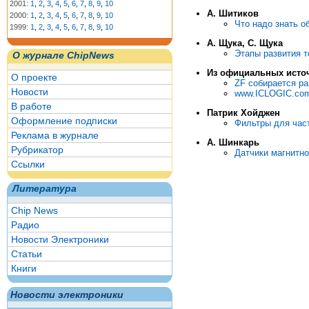
2001:
1
,
2
,
3
,
4
,
5
,
6
,
7
,
8
,
9
,
10
А. Шитиков
2000:
1
,
2
,
3
,
4
,
5
,
6
,
7
,
8
,
9
,
10
Что надо знать о
1999:
1
,
2
,
3
,
4
,
5
,
6
,
7
,
8
,
9
,
10
А. Щука, С. Щука
Этапы развития т
О журнале ChipNews
Из официальных исто
О проекте
ZF собирается ра
Новости
www.ICLOGIC.com
В работе
Патрик Хойджен
Оформление подписки
Фильтры для час
Реклама в журнале
А. Шинкарь
Рубрикатор
Датчики магнитн
Ссылки
Литература
Chip News
Радио
Новости Электроники
Статьи
Книги
Новости электроники