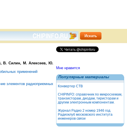
, В. Силин, М. Алексеев, Ю.
Мне нравится
мобильных применений
Популярные материалы
вание элементов радиоприемных
Конвертер СТВ
CHIPINFO: справочник по микросхемам,
транзисторам, диодам, тиристорам и
другим электронным компонентам.
Журнал Радио 2 номер 1946 год.
Радиоклуб московского института
инженеров связи