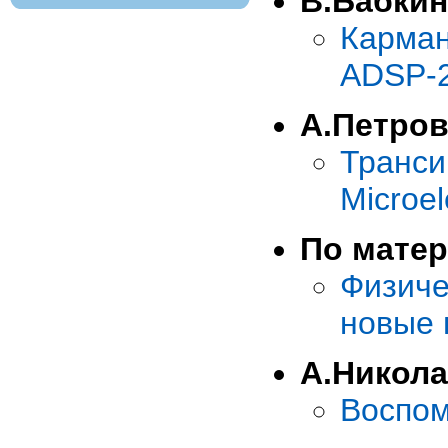
В.Бабкин
Карма
ADSP-
А.Петро
Тран
Microel
По матер
Физич
новые
А.Никол
Воспом