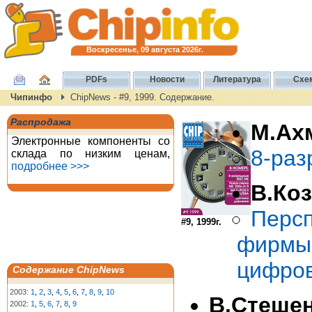
Воскресенье, 09 августа 2026г.
PDFs
Новости
Литература
Схе
Чипинфо
ChipNews - #9, 1999. Содержание.
Распродажа
М.Ах
Электронные компоненты со
8-раз
склада по низким ценам,
подробнее >>>
В.Коз
Перс
#9, 1999г.
фирмы
цифров
Содержание ChipNews
2003:
1
,
2
,
3
,
4
,
5
,
6
,
7
,
8
,
9
,
10
В.Стеше
2002:
1
,
5
,
6
,
7
,
8
,
9