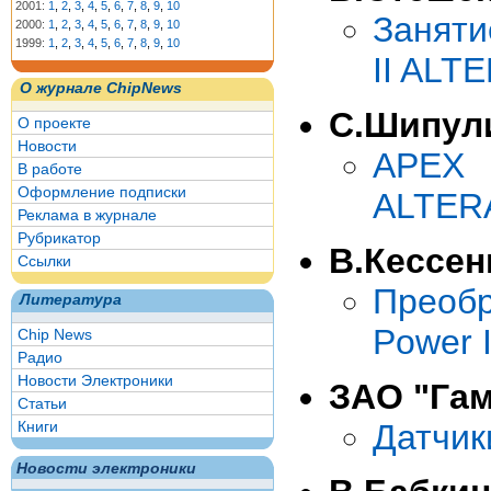
2001:
1
,
2
,
3
,
4
,
5
,
6
,
7
,
8
,
9
,
10
Заняти
2000:
1
,
2
,
3
,
4
,
5
,
6
,
7
,
8
,
9
,
10
1999:
1
,
2
,
3
,
4
,
5
,
6
,
7
,
8
,
9
,
10
II ALT
О журнале ChipNews
С.Шипули
О проекте
Новости
APEX 
В работе
Оформление подписки
ALTER
Реклама в журнале
Рубрикатор
В.Кессен
Ссылки
Преоб
Литература
Power I
Chip News
Радио
Новости Электроники
ЗАО "Га
Статьи
Книги
Датчи
Новости электроники