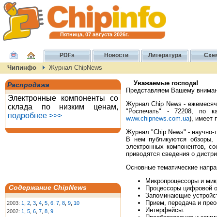
Пятница, 07 августа 2026г.
PDFs
Новости
Литература
Схе
Чипинфо
Журнал ChipNews
Уважаемые господа!
Распродажа
Представляем Вашему внимани
Электронные компоненты со
Журнал Chip News - ежемесячн
склада по низким ценам,
"Роспечать" - 72208, по к
подробнее >>>
www.chipnews.com.ua
), имеет
Журнал "Chip News" - научно-
В нем публикуются обзоры, 
электронных компонентов, со
приводятся сведения о дистр
Основные тематические напра
Микропроцессоры и мик
Содержание ChipNews
Процессоры цифровой о
Запоминающие устройс
Прием, передача и прео
2003:
1
,
2
,
3
,
4
,
5
,
6
,
7
,
8
,
9
,
10
Интерфейсы.
2002:
1
,
5
,
6
,
7
,
8
,
9