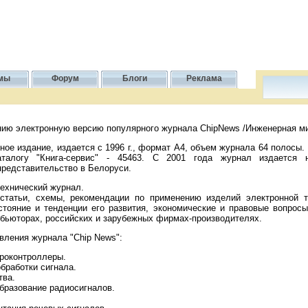
мы
Форум
Блоги
Реклама
ю электронную версию популярного журнала ChipNews /Инженерная ми
ое издание, издается с 1996 г., формат А4, объем журнала 64 полосы.
аталогу "Книга-сервис" - 45463. С 2001 года журнал издается 
 представительство в Белоруси.
технический журнал.
статьи, схемы, рекомендации по применению изделий электронной т
стояние и тенденции его развития, экономические и правовые вопросы
ибьюторах, российских и зарубежных фирмах-производителях.
вления журнала "Chip News":
роконтроллеры.
бработки сигнала.
тва.
бразование радиосигналов.