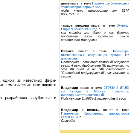
дима
пишет в теме
Параметры биполярных
транзисторов серии КТ827
:
люди куплю транзистар кт 827А
0688759652
тамара плохова
пишет в теме
Журнал
Радио 9 номер 1971 год.
:
как молоды мы были и как быстро
пробежали годы кулотино самое
счастливое мое время
Ивашка
пишет в теме
Параметры
отечественных излучающих диодов ИК
диапазона
:
Светодиод - это диод который излучает
свет. А если диод имеет ИК излучение, то
это ИК диод, а не "ИК светодиод" и
"Светодиод инфракрасный", как указано на
сайте.
а одной из известных фирм-
их тематических выставках в
Владимир
пишет в теме
2Т963А-2 (RUS)
со склада в Москве. Транзистор
биполярный отечественный
:
их разработках зарубежные и
Подскажите 2т963а-2 гарантийный срок
Владимир II пишет...
пишет в теме
Параметры биполярных транзисторов
серии КТ372
:
Спасибо!