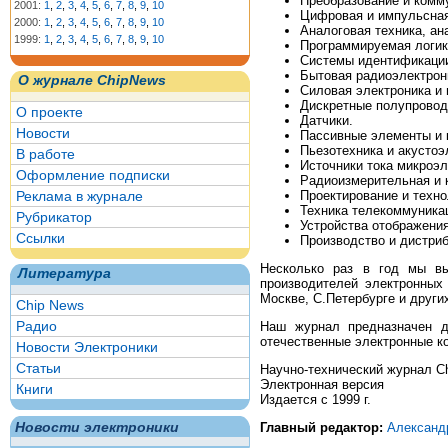
Преобразование и комм
2001:
1
,
2
,
3
,
4
,
5
,
6
,
7
,
8
,
9
,
10
Цифровая и импульсная
2000:
1
,
2
,
3
,
4
,
5
,
6
,
7
,
8
,
9
,
10
Аналоговая техника, а
1999:
1
,
2
,
3
,
4
,
5
,
6
,
7
,
8
,
9
,
10
Программируемая логик
Системы идентификаци
Бытовая радиоэлектрон
О журнале ChipNews
Силовая электроника и 
Дискретные полупровод
О проекте
Датчики.
Новости
Пассивные элементы и 
Пьезотехника и акустоэ
В работе
Источники тока микроэл
Оформление подписки
Радиоизмерительная и 
Реклама в журнале
Проектирование и техно
Техника телекоммуника
Рубрикатор
Устройства отображени
Ссылки
Производство и дистри
Несколько раз в год мы вы
Литература
производителей электронных
Москве, С.Петербурге и других
Chip News
Радио
Наш журнал предназначен дл
отечественные электронные к
Новости Электроники
Статьи
Научно-технический журнал C
Электронная версия
Книги
Издается с 1999 г.
Новости электроники
Главный редактор:
Александ