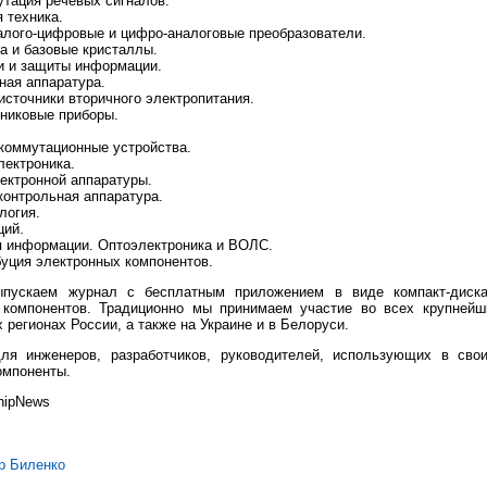
утация речевых сигналов.
 техника.
налого-цифровые и цифро-аналоговые преобразователи.
а и базовые кристаллы.
и и защиты информации.
ная аппаратура.
источники вторичного электропитания.
никовые приборы.
коммутационные устройства.
лектроника.
ектронной аппаратуры.
контрольная аппаратура.
логия.
ций.
я информации. Оптоэлектроника и ВОЛС.
буция электронных компонентов.
пускаем журнал с бесплатным приложением в виде компакт-диск
 компонентов. Традиционно мы принимаем участие во всех крупнейш
 регионах России, а также на Украине и в Белоруси.
я инженеров, разработчиков, руководителей, использующих в сво
омпоненты.
hipNews
р Биленко