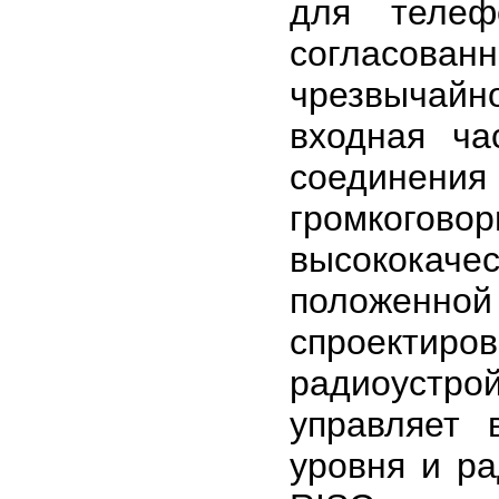
для телеф
согласова
чрезвычай
входная ча
соединения
громкого
высококач
положенн
спроектир
радиоустро
управляет 
уровня и р