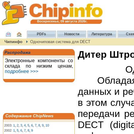
Воскресенье, 09 августа 2026г.
PDFs
Новости
Литература
Схе
Чипинфо
Одночиповая система для DECT
Дитер Штр
Распродажа
Электронные компоненты со
склада по низким ценам,
О
подробнее >>>
Обладая с
данных и ре
в этом случ
передачи ре
Содержание ChipNews
DECT (digit
2003:
1
,
2
,
3
,
4
,
5
,
6
,
7
,
8
,
9
,
10
2002:
1
,
5
,
6
,
7
,
8
,
9