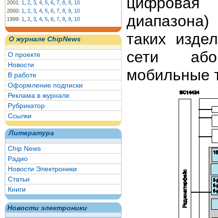
цифровая 
2001:
1
,
2
,
3
,
4
,
5
,
6
,
7
,
8
,
9
,
10
2000:
1
,
2
,
3
,
4
,
5
,
6
,
7
,
8
,
9
,
10
диапазона)
1999:
1
,
2
,
3
,
4
,
5
,
6
,
7
,
8
,
9
,
10
таких изде
О журнале ChipNews
сети абон
О проекте
Новости
мобильные 
В работе
Оформление подписки
Реклама в журнале
Рубрикатор
Ссылки
Литература
Chip News
Радио
Новости Электроники
Статьи
Книги
Новости электроники