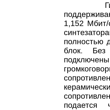
Гибкий 
поддержив
1,152 Мбит/
синтезато
полностью 
блок. Без
подключе
громкогов
сопротивле
керамическ
сопротивле
подается 