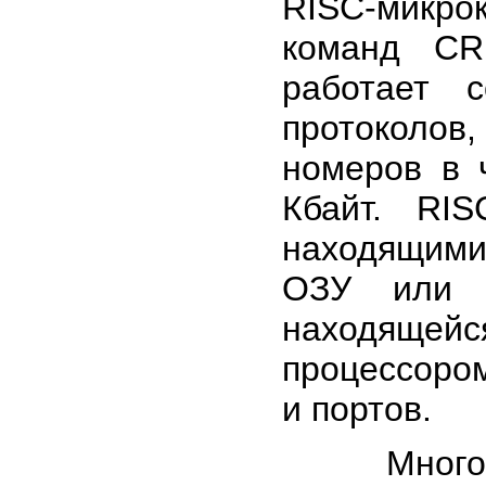
RISC-микр
команд CR1
работает 
протоколо
номеров в 
Кбайт. RI
находящими
ОЗУ или 
находящей
процессоро
и портов.
Многоуров