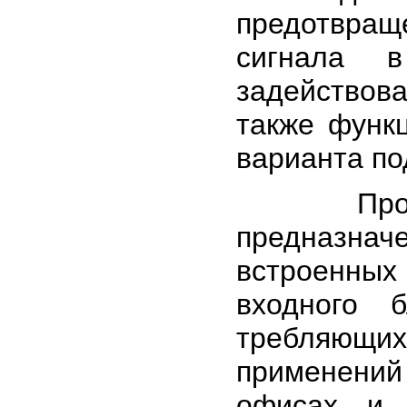
предотвра
сигнала 
задействов
также функ
варианта по
Процессо
предназна
встроенны
входного 
требляющих
применений 
офисах и 