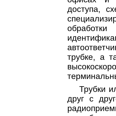
доступа, с
специали
обработки
идентифи
автоответч
трубке, а 
высокоск
терминальн
Трубки или
друг с дру
радиоприем