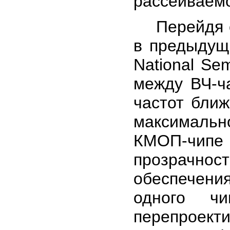
рассеиваем
Перейдя с 
в предыдущи
National Se
между ВЧ-ч
частот ближ
максималь
КМОП-чипе п
прозрачнос
обеспечени
одного чи
перепроект