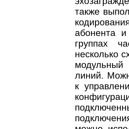
эхозагражд
также выпол
кодирован
абонента и
группах ч
несколько с
модульный
линий. Можн
к управлен
конфигур
подключенн
подключения
можно испо