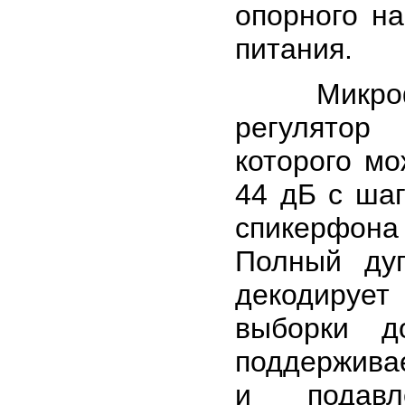
опорного н
питания.
Микрофон
регулятор
которого мо
44 дБ с ша
спикерфон
Полный дуп
декодирует
выборки д
поддерживае
и подавл