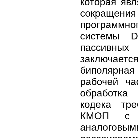
которая яв
сокращения
программн
системы D
пассивных
заключаетс
биполярная 
рабочей ча
обработка
кодека тр
КМОП с х
аналогов