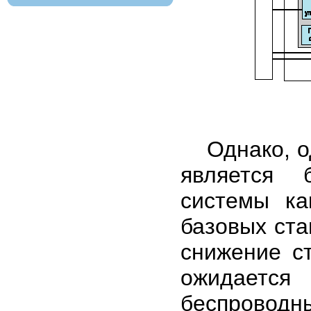
Однако, од
является 
системы ка
базовых ста
снижение с
ожидаетс
беспроводн