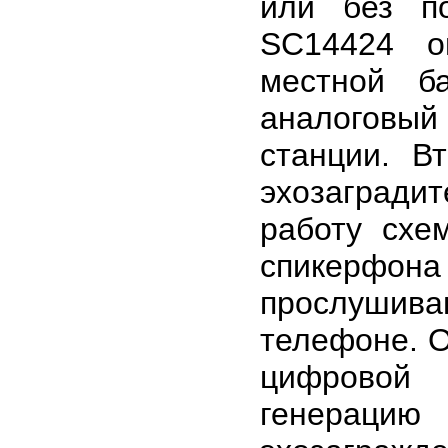
или без п
SC14424 о
местной б
аналоговы
станции. В
эхозаград
работу схе
спикерфон
прослушив
телефоне. 
цифровой 
генерацию 