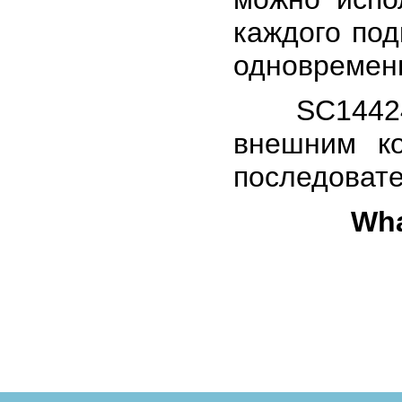
каждого по
одновременн
SC14424 и
внешним к
последоват
Wha