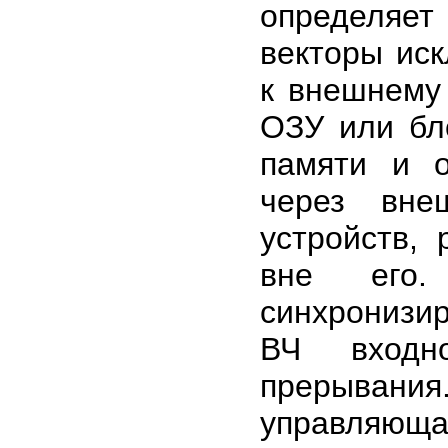
определяет
векторы ис
к внешнему
ОЗУ или бл
памяти и о
через вне
устройств,
вне его.
синхронизи
ВЧ входно
прерыван
управляющ