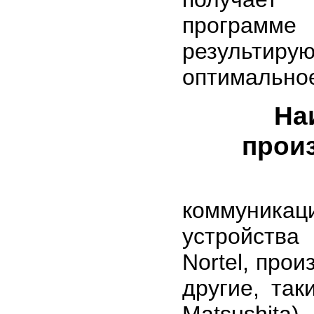
програм
результир
оптимально
На
прои
Практи
коммуникац
устройства
Nortel, про
другие, так