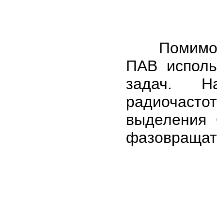
Помимо по
ПАВ исполь
задач. 
радиочасто
выделения 
фазовращате