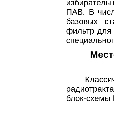
избирател
ПАВ. В чис
базовых с
фильтр для
специальног
Мест
Классичес
радиотракт
блок-схемы 