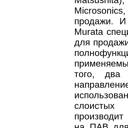
Matsushita)
Microsonics
продажи. 
Murata спец
для продаж
полнофункц
применяемы
того, два
направление
использов
слоистых 
производит
на ПАВ для