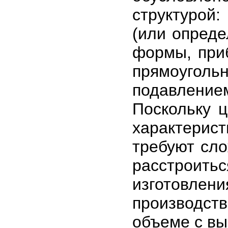
структурой
(или опред
формы, при
прямоуголь
подавлени
Поскольку 
характерис
требуют сло
расстроитьс
изготовлен
производст
объеме с вы