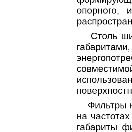
опорного, 
распростран
Столь шир
габаритами
энергопот
совместимо
использова
поверхностн
Фильтры на
на частотах
габариты ф