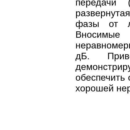
передачи (
развернута
фазы от л
Вносимы
неравномерн
дБ. Приве
демонстриру
обеспечить 
хорошей нер