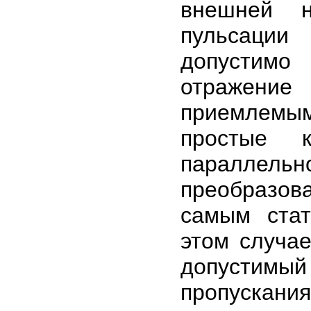
внешней н
пульсации
допустимо
отражение
приемлемы
простые к
паралле
преобразо
самым стат
этом случае
допустимы
пропускан