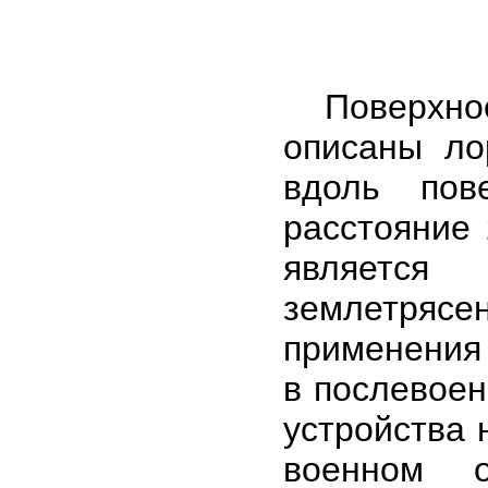
Поверхност
описаны ло
вдоль пов
расстояние 
являетс
землетряс
применения
в послевоен
устройства 
военном о