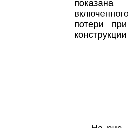
показана 
включенно
потери пр
конструкции
На рис. 4 