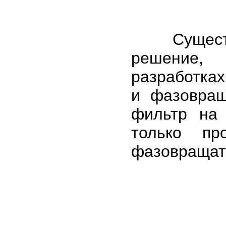
Существуе
решение, 
разработках
и фазовращ
фильтр на
только пр
фазовращат