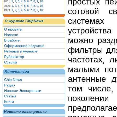
простых пе
2001:
1
,
2
,
3
,
4
,
5
,
6
,
7
,
8
,
9
,
10
2000:
1
,
2
,
3
,
4
,
5
,
6
,
7
,
8
,
9
,
10
сотовой с
1999:
1
,
2
,
3
,
4
,
5
,
6
,
7
,
8
,
9
,
10
системах 
О журнале ChipNews
устройства
О проекте
Новости
можно разд
В работе
Оформление подписки
фильтры дл
Реклама в журнале
Рубрикатор
частотах, 
Ссылки
малыми пот
Литература
антенные д
Chip News
Радио
том числе
Новости Электроники
поколени
Статьи
Книги
предполага
Новости электроники