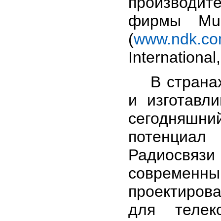
производите
фирмы Mur
(
www.ndk.c
International,
В странах 
и изготавл
сегодняшний
потенциал
Радиосвязи
современн
проектирова
для телек