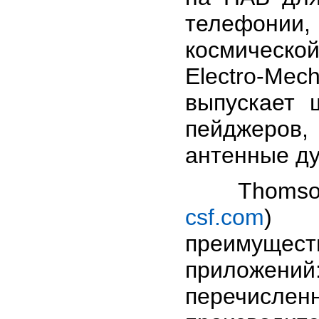
телефонии,
космической
Electro-
выпускает 
пейджеров
антенные д
Thomson-M
csf.com
) 
преимуще
приложени
перечисле