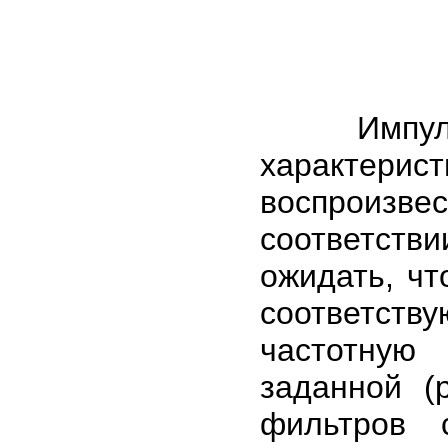
Импульсны
характери
воспроизв
соответстви
ожидать, чт
соответств
частотную
заданной (
фильтров 