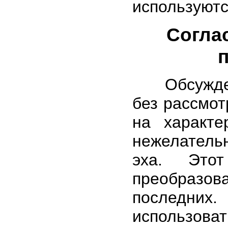
используютс
Согла
Обсуждени
без рассмот
на характе
нежелатель
эха. Это
преобразо
последних
использов