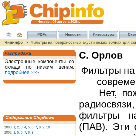
Четверг, 06 августа 2026г.
PDFs
Новости
Литература
Схе
Чипинфо
Фильтры на поверхностных акустических волнах для с
С. Орлов
Распродажа
Электронные компоненты со
склада по низким ценам,
Фильтры на
подробнее >>>
совреме
Нет, пожа
радиосвязи
фильтры на
Содержание ChipNews
(ПАВ). Эти
2003:
1
,
2
,
3
,
4
,
5
,
6
,
7
,
8
,
9
,
10
2002:
1
,
5
,
6
,
7
,
8
,
9