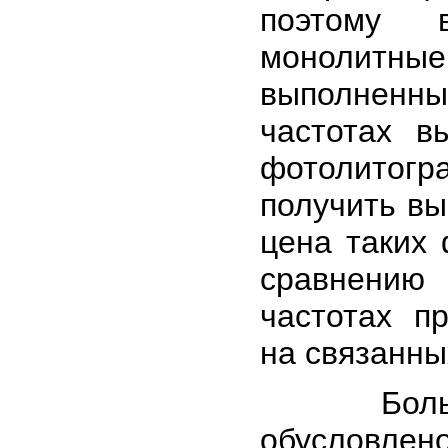
поэтому 
монолитн
выполненны
частотах 
фотолитог
получить вы
цена таких 
сравнению
частотах п
на связанны
Большинс
обусловле