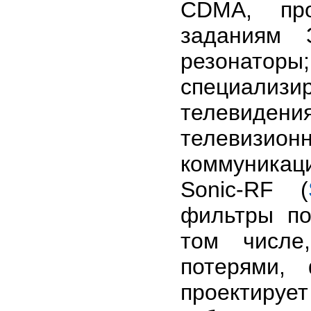
CDMA, про
заданиям 
резонатор
специализи
телевиден
телевизи
коммуника
Sonic-RF (
фильтры по
том числе
потерями,
проектир