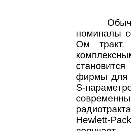
Обычно ф
номиналы с
Ом тракт.
комплексны
становитс
фирмы для 
S-парамет
современны
радиотракта
Hewlett-P
получает 