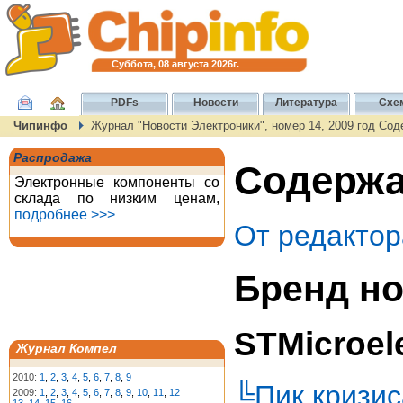
Суббота, 08 августа 2026г.
PDFs
Новости
Литература
Схе
Чипинфо
Журнал "Новости Электроники", номер 14, 2009 год Со
Распродажа
Содержа
Электронные компоненты со
склада по низким ценам,
подробнее >>>
От редактор
Бренд но
STMicroel
Журнал Компел
2010:
1
,
2
,
3
,
4
,
5
,
6
,
7
,
8
,
9
╚Пик кризис
2009:
1
,
2
,
3
,
4
,
5
,
6
,
7
,
8
,
9
,
10
,
11
,
12