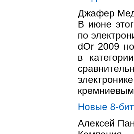
Джафер Мед
В июне это
по электрон
dOr 2009 
в категори
сравнител
электроник
кремниевым
Новые 8-би
Алексей Па