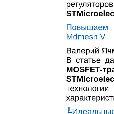
регуляторо
STMicroelec
Повышаем э
Mdmesh V
Валерий Яч
В статье д
MOSFET-тр
STMicroelec
технологии
характерист
╚Идеальные 