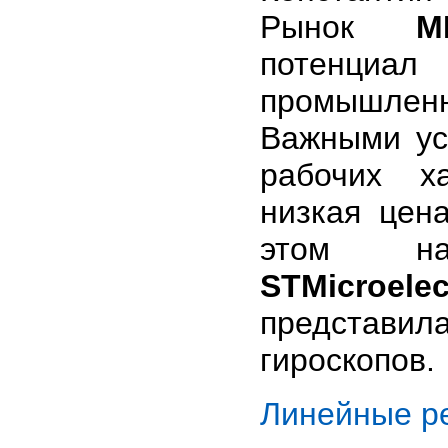
Рынок
M
потенциал
промышлен
Важными ус
рабочих ха
низкая цен
этом на
STMicroelec
представил
гироскопов.
Линейные ре