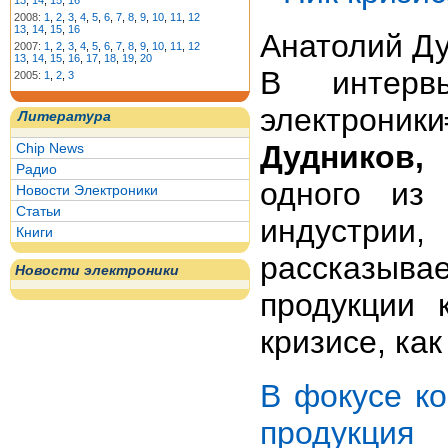
13
,
14
,
15
,
16
2008:
1
,
2
,
3
,
4
,
5
,
6
,
7
,
8
,
9
,
10
,
11
,
12
13
,
14
,
15
,
16
Анатолий Д
2007:
1
,
2
,
3
,
4
,
5
,
6
,
7
,
8
,
9
,
10
,
11
,
12
13
,
14
,
15
,
16
,
17
,
18
,
19
,
20
В интерв
2005:
1
,
2
,
3
электрони
Литература
Дудников,
Chip News
Радио
одного из 
Новости Электроники
Статьи
индустр
Книги
рассказыв
Новости электроники
продукции 
кризисе, ка
В фокусе ко
продукция