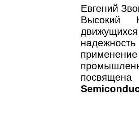
Евгений Зв
Высокий 
движущихс
надежност
применение
промышлен
посвящена
Semiconduc