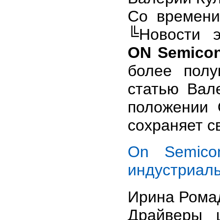
Со времени
╚Новости э
ON Semicon
более полу
статью Вал
положении 
сохраняет с
On Semico
индустриал
Ирина Рома
Драйверы ш