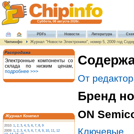
Суббота, 08 августа 2026г.
PDFs
Новости
Литература
Схе
Чипинфо
Журнал "Новости Электроники", номер 5, 2009 год Сод
Распродажа
Содержан
Электронные компоненты со
склада по низким ценам,
подробнее >>>
От редактор
Бренд но
ON Semic
Журнал Компел
2010:
1
,
2
,
3
,
4
,
5
,
6
,
7
,
8
,
9
Ключевые
2009:
1
,
2
,
3
,
4
,
5
,
6
,
7
,
8
,
9
,
10
,
11
,
12