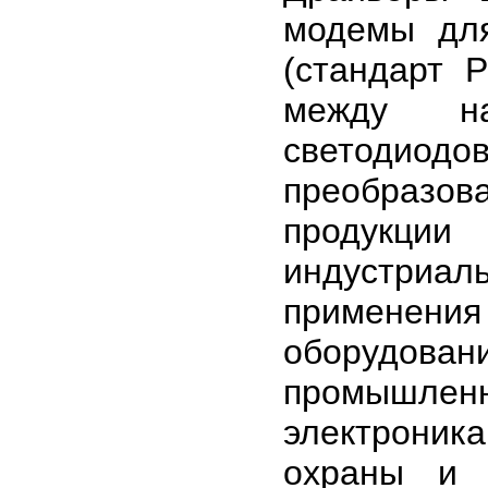
модемы дл
(стандарт 
между на
светоди
преобразов
продукци
индустриа
применения
оборудов
промышлен
электроника
охраны и 