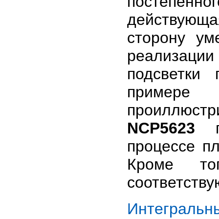
постепенн
действующа
сторону ум
реализаци
подсветки
примере
проиллюс
NCP5623
пр
процессе пл
Кроме то
соответству
Интеграль