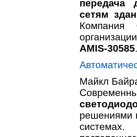
передача 
сетям зда
Компания
организаци
AMIS-30585
Автоматичес
Майкл Байра
Современ
светодиод
решениями 
системах