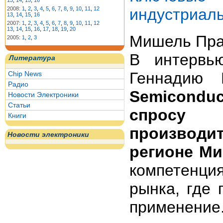
13
,
14
,
15
,
16
индустриал
2008:
1
,
2
,
3
,
4
,
5
,
6
,
7
,
8
,
9
,
10
,
11
,
12
13
,
14
,
15
,
16
2007:
1
,
2
,
3
,
4
,
5
,
6
,
7
,
8
,
9
,
10
,
11
,
12
13
,
14
,
15
,
16
,
17
,
18
,
19
,
20
Мишель Пра
2005:
1
,
2
,
3
В интервь
Литература
Геннадию 
Chip News
Радио
Semicondu
Новости Электроники
Статьи
спросу
Книги
производ
Новости электроники
регионе М
компетенц
рынка, где
применение