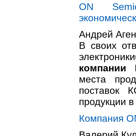
ON Semic
экономическ
Андрей Аге
В своих от
электрони
компании
места про
поставок 
продукции в
Компания ON
Валерий Ку