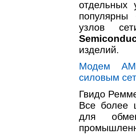
отдельных 
популярны 
узлов се
Semiconduc
изделий.
Модем AMI
силовым се
Гвидо Ремме
Все более 
для обм
промышлен