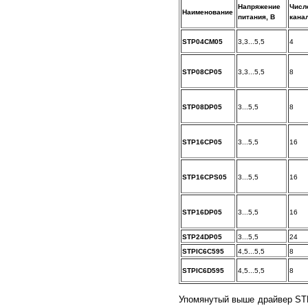
Напряжение
Числ
Наименование
питания, В
кана
STP04CM05
3,3...5,5
4
STP08CP05
3,3...5,5
8
STP08DP05
3...5,5
8
STP16CP05
3...5,5
16
STP16CPS05
3...5,5
16
STP16DP05
3...5,5
16
STP24DP05
3...5,5
24
STPIC6C595
4,5...5,5
8
STPIC6D595
4,5...5,5
8
Упомянутый выше драйвер STP