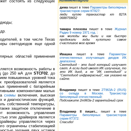
Комментарии
может состоять из следующих
дима
пишет в теме
Параметры биполярных
транзисторов серии КТ827
:
люди куплю транзистар кт 827А
0688759652
одиоды;
тамара плохова
пишет в теме
Журнал
 др.
Радио 9 номер 1971 год.
:
как молоды мы были и как быстро
одителей, в том числе Texas
пробежали годы кулотино самое
счастливое мое время
йверы светодиодов еще одной
Ивашка
пишет в теме
Параметры
лярных областей применения
отечественных излучающих диодов ИК
диапазона
:
Светодиод - это диод который излучает
свет. А если диод имеет ИК излучение, то
вляется возможность работы в
это ИК диод, а не "ИК светодиод" и
од (до 250 мА для
STCF02
, до
"Светодиод инфракрасный", как указано на
анием повышенных уровней тока
сайте.
х преобразователей является
ных применений с батарейным
Владимир
пишет в теме
2Т963А-2 (RUS)
ктивными компонентами малых
со склада в Москве. Транзистор
ота
схемы
включения, высокая
биполярный отечественный
:
х и диагностических функций,
Подскажите 2т963а-2 гарантийный срок
оль собственной температуры,
 также защитное отключение в
Владимир II пишет...
пишет в теме
т возможность управления
Параметры биполярных транзисторов
стью этих драйверов является
серии КТ372
:
драйверы управляются через
Спасибо!
ого ограничены стабилизацией
ностью задания двух уставок