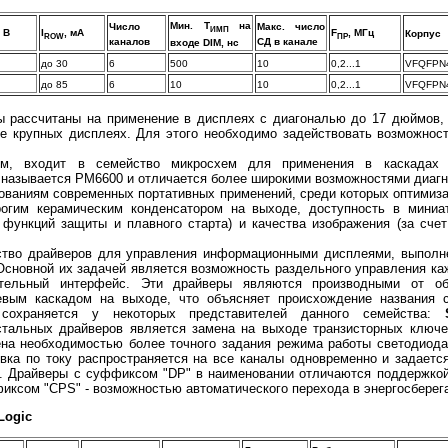
Мин. T
на
Число
Макс. число
ИМП
, В
I
, мА
F
, МГц
Корпус
ROW
ПР
каналов
СД в канале
входе DIM, нс
до 30
6
500
10
0,2...1
VFQFPN4
до 85
6
10
10
0,2...1
VFQFPN4
ы рассчитаны на применение в дисплеях с диагональю до 17 дюймов,
е крупных дисплеях. Для этого необходимо задействовать возможнос
ым, входит в семейство микросхем для применения в каскадах э
 называется PM6600 и отличается более широкими возможностями диагн
ованиям современных портативных применений, среди которых оптимиза
огим керамическим конденсатором на выходе, доступность в миниа
 функций защиты и плавного старта) и качества изображения (за сче
тво драйверов для управления информационными дисплеями, выполн
. Основной их задачей является возможность раздельного управления 
ательный интерфейс. Эти драйверы являются производными от обы
ым каскадом на выходе, что объясняет происхождение названия с
сохраняется у некоторых представителей данного семейства:
тальных драйверов является замена на выходе транзисторных ключе
ена необходимостью более точного задания режима работы светодиода
овка по току распространяется на все каналы одновременно и задает
). Драйверы с суффиксом "DP" в наименовании отличаются поддержкой
ффиксом "CPS" - возможностью автоматического перехода в энергосбере
Logic