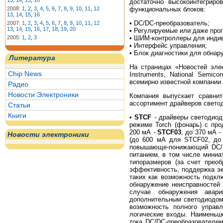
13
,
14
,
15
,
16
достаточно высокоинтегриро
2008:
1
,
2
,
3
,
4
,
5
,
6
,
7
,
8
,
9
,
10
,
11
,
12
функциональных блоков:
13
,
14
,
15
,
16
• DC/DC-преобразователь;
2007:
1
,
2
,
3
,
4
,
5
,
6
,
7
,
8
,
9
,
10
,
11
,
12
13
,
14
,
15
,
16
,
17
,
18
,
19
,
20
• Регулируемые или даже прог
2005:
1
,
2
,
3
• ШИМ-контроллеры для индив
• Интерфейс управления;
• Блок диагностики для обнар
Литература
На страницах «Новостей эле
Chip News
Instruments, National Semi
всемирно известной компании -
Радио
Новости Электроники
Компания выпускает сравни
ассортимент драйверов светод
Статьи
Книги
•
STCF
- драйверы светодиод
режиме Torch (фонарь) с пр
200 мА -
STCF03
, до 370 мА -
Новости электроники
(до 600 мА для STCF02, до 
повышающе-понижающий DC/DC
питанием, в том числе мини
типоразмеров (за счет преоб
эффективность, поддержка эк
таких как возможность подкл
обнаружение неисправностей 
случае обнаружения авар
дополнительным светодиодом,
возможность полного управ
логические входы. Наимень
тока DC/DC-преобразователе