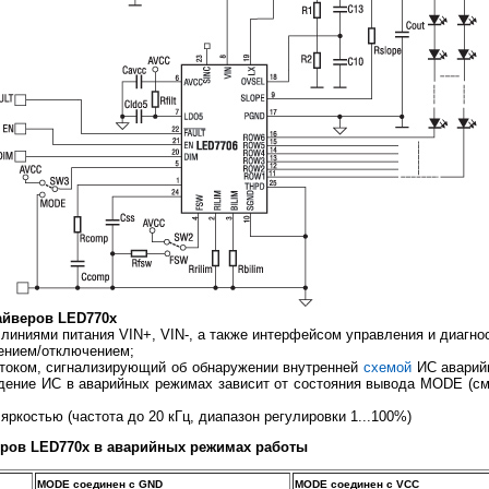
айверов LED770x
линиями питания VIN+, VIN-, а также интерфейсом управления и диагн
чением/отключением;
стоком, сигнализирующий об обнаружении внутренней
схемой
ИС аварийн
дение ИС в аварийных режимах зависит от состояния вывода MODE (см.
яркостью (частота до 20 кГц, диапазон регулировки 1...100%)
ров LED770x в аварийных режимах работы
MODE соединен с GND
MODE соединен с VCC