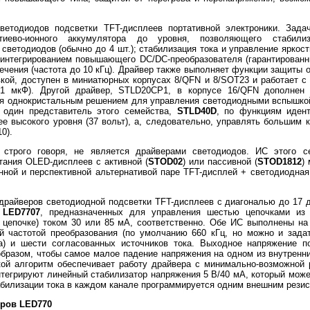
етодиодов подсветки TFT-дисплеев портативной электроники. Зада
иево-ионного аккумулятора до уровня, позволяющего стабили
ветодиодов (обычно до 4 шт.); стабилизация тока и управление яркос
интегрированием повышающего DC/DC-преобразователя (гарантирован
чения (частота до 10 кГц). Драйвер также выполняет функции защиты о
вкой, доступен в миниатюрных корпусах 8/QFN и 8/SOT23 и работает
 (1 мкФ). Другой драйвер, STLD20CP1, в корпусе 16/QFN дополнен
тся однокристальным решением для управления светодиодными вспышко
 один представитель этого семейства,
STLD40D
, по функциям иден
е высокого уровня (37 вольт), а, следовательно, управлять большим 
0).
 строго говоря, не является драйверами светодиодов. ИС этого с
ания OLED-дисплеев с активной (
STOD02
) или пассивной (
STOD1812
)
нной и перспективной альтернативой паре TFT-дисплей + светодиодна
драйверов светодиодной подсветки TFT-дисплеев с диагональю до 17 дю
и
LED7707
, предназначенных для управления шестью цепочками из 
й цепочке) током 30 или 85 мА, соответственно. Обе ИС выполнены н
й частотой преобразования (по умолчанию 660 кГц, но можно и задат
) и шести согласованных источников тока. Выходное напряжение 
образом, чтобы самое малое падение напряжения на одном из внутренни
кой алгоритм обеспечивает работу драйвера с минимально-возможной
тегрируют линейный стабилизатор напряжения 5 В/40 мА, который може
билизации тока в каждом канале программируется одним внешним резис
ров LED770