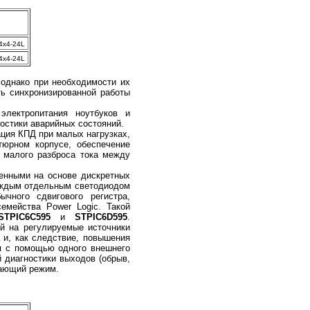
x4-24L
x4-24L
 однако при необходимости их
ть синхронизированной работы
лектропитания ноутбуков и
остики аварийных состояний.
ция КПД при малых нагрузках,
тюрном корпусе, обеспечение
т малого разброса тока между
енными на основе дискретных
каждым отдельным светодиодом
чного сдвигового регистра,
емейства Power Logic. Такой
STPIC6C595
и
STPIC6D595
.
й на регулируемые источники
 и, как следствие, повышения
ся с помощью одного внешнего
 диагностики выходов (обрыв,
гающий режим.