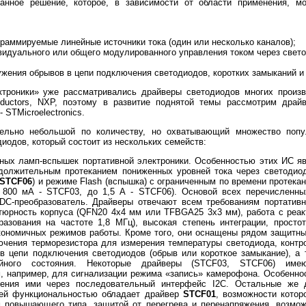
ванное решение, которое, в зависимости от области применения, 
раммируемые линейные источники тока (один или несколько каналов);
идуального или общего модулированного управления током через свет
ужения обрывов в цепи подключения светодиодов, коротких замыканий и
ктроники» уже рассматривались драйверы светодиодов многих произв
conductors, NXP, поэтому в развитие поднятой темы рассмотрим дра
 STMicroelectronics.
тельно небольшой по количеству, но охватывающий множество попу
иодов, который состоит из нескольких семейств:
ных ламп-вспышек портативной электроники. Особенностью этих ИС я
одолжительным протеканием пониженных уровней тока через светоди
STCF06
) и режиме Flash (вспышка) с ограниченным по времени протек
800 мА - STCF03, до 1,5 А - STCF06). Основой всех перечисленны
-преобразователь. Драйверы отвечают всем требованиям портатив
атюрность корпуса (QFN20 4х4 мм или TFBGA25 3х3 мм), работа с реа
разования на частоте 1,8 МГц), высокая степень интеграции, прост
ономичных режимов работы. Кроме того, они оснащены рядом защитны
ючения терморезистора для измерения температуры светодиода, контр
в цепи подключения светодиодов (обрыв или короткое замыкание), а
ийного состояния. Некоторые драйверы (STCF03, STCF06) имею
 например, для сигнализации режима «запись» камерофона. Особенно
ления ими через последовательный интерфейс I2C. Остальные же 
шей функциональностью обладает драйвер
STCF01
, возможности котор
м повышающего типа, защитой от перегрева и перенапряжения, возмож