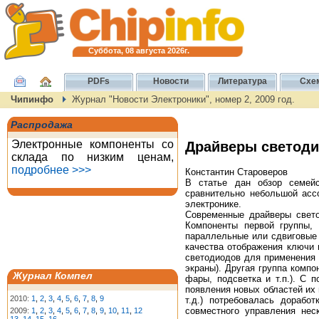
Суббота, 08 августа 2026г.
PDFs
Новости
Литература
Схе
Чипинфо
Журнал "Новости Электроники", номер 2, 2009 год.
Распродажа
Электронные компоненты со
Драйверы светодио
склада по низким ценам,
подробнее >>>
Константин Староверов
В статье дан обзор семей
сравнительно небольшой асс
электронике.
Современные драйверы свето
Компоненты первой группы, 
параллельные или сдвиговые
качества отображения ключи 
светодиодов для применения 
экраны). Другая группа компо
Журнал Компел
фары, подсветка и т.п.). С 
появления новых областей их
2010:
1
,
2
,
3
,
4
,
5
,
6
,
7
,
8
,
9
т.д.) потребовалась дорабо
совместного управления нес
2009:
1
,
2
,
3
,
4
,
5
,
6
,
7
,
8
,
9
,
10
,
11
,
12