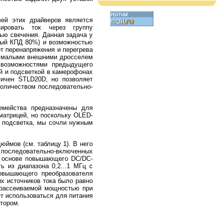
чей этих драйверов является
зировать ток через группу
тью свечения. Данная задача у
ный КПД 80%) и возможностью
т перенапряжения и перегрева
 с малыми внешними дросселем
 возможностями предыдущего
й и подсветкой в камерофонах
тичен STLD20D, но позволяет
количеством последовательно-
емейства предназначены для
 матрицей, но поскольку OLED-
я подсветка, мы сочли нужным
ймов (см. таблицу 1). В него
последовательно-включенных
а основе повышающего DC/DC-
ь из диапазона 0,2...1 МГц с
повышающего преобразователя
х источников тока было равно
 рассеиваемой мощностью при
т использоваться для питания
тором.