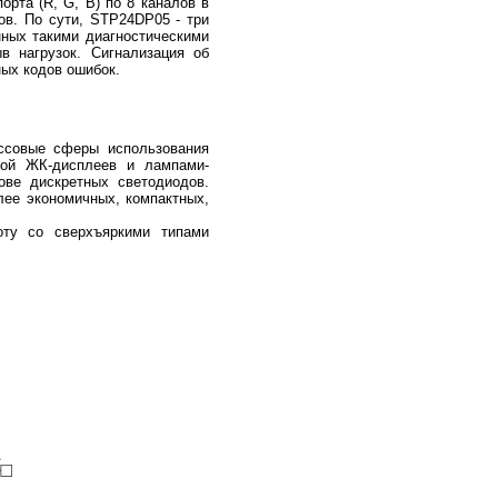
орта (R, G, B) по 8 каналов в
ов. По сути, STP24DP05 - три
нных такими диагностическими
в нагрузок. Сигнализация об
ных кодов ошибок.
ассовые сферы использования
ткой ЖК-дисплеев и лампами-
ве дискретных светодиодов.
лее экономичных, компактных,
оту со сверхъяркими типами