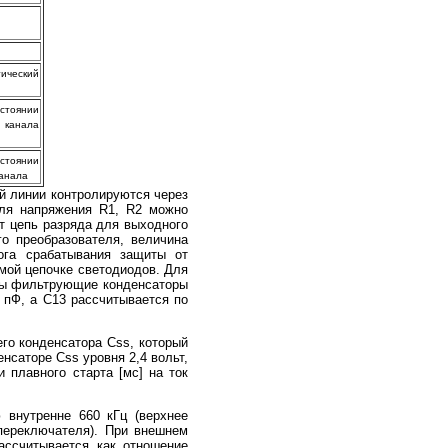
ический
тоянии
 канала
тоянии
канала
й линии контролируются через
еля напряжения R1, R2 можно
т цепь разряда для выходного
о преобразователя, величина
ога срабатывания защиты от
мой цепочке светодиодов. Для
ны фильтрующие конденсаторы
0 пФ, а С13 рассчитывается по
го конденсатора Css, который
нсаторе Css уровня 2,4 вольт,
 плавного старта [мс] на ток
 внутренне 660 кГц (верхнее
переключателя). При внешнем
рассчитывается как отношение