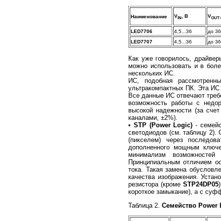
V
, В
V
Наименование
IN
OUT
LED7706
4,5...36
до 36
LED7707
4,5...36
до 36
Как уже говорилось, драйвер
можно использовать и в боле
нескольких ИС.
ИС, подобная рассмотренн
ультракомпактных ПК. Эта ИС
Все данные ИС отвечают треб
возможность работы с недор
высокой надежности (за счет
каналами, ±2%).
•
STP (Power Logic)
- семейс
светодиодов (см. таблицу 2)
(пикселем) через последов
дополненного мощным ключев
минимализм возможностей 
Принципиальным отличием ос
тока. Такая замена обусловл
качества изображения. Устан
резистора (кроме
STP24DP05
короткое замыкание), а с су
Таблица 2.
Семейство Power 