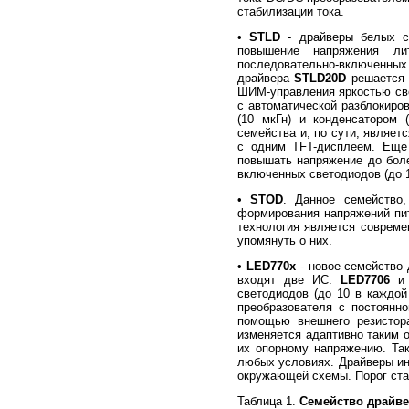
стабилизации тока.
•
STLD
- драйверы белых св
повышение напряжения лит
последовательно-включенных с
драйвера
STLD20D
решается 
ШИМ-управления яркостью све
с автоматической разблокиро
(10 мкГн) и конденсатором
семейства и, по сути, являе
с одним TFT-дисплеем. Еще
повышать напряжение до боле
включенных светодиодов (до 1
•
STOD
. Данное семейство,
формирования напряжений пит
технология является совреме
упомянуть о них.
•
LED770x
- новое семейство 
входят две ИС:
LED7706
светодиодов (до 10 в каждо
преобразователя с постоянно
помощью внешнего резистора
изменяется адаптивно таким 
их опорному напряжению. Та
любых условиях. Драйверы ин
окружающей схемы. Порог ста
Таблица 1.
Семейство драйве