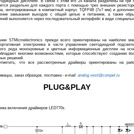
одиодных дисплеях. В связи с этим его 24 канала разделены на три п
ается раздельно для каждого порта с помощью трех внешних резистор
а, интегрированных в компактный корпус TQFP48 (7x7 мм) и дополне
ение замыкания выходов с общей цепью и питанием, а также обры
яний выполняется через последовательный интерфейс в виде специаль
нии STMicroelectronics прежде всего ориентированы на наиболее м
ортативная электроника в части управления светодиодной подсве
ного рода монохромные и цветные информационные дисплеи на осно
 обладают многими возможностями, которые способствуют созданию бо
ных решений.
тметить, что все рассмотренные драйверы ориентированы на раб
ации, заказ образцов, поставка - e-mail:
analog.vesti@compel.ru
PLUG&PLAY
хема включения драйверов LED770x.