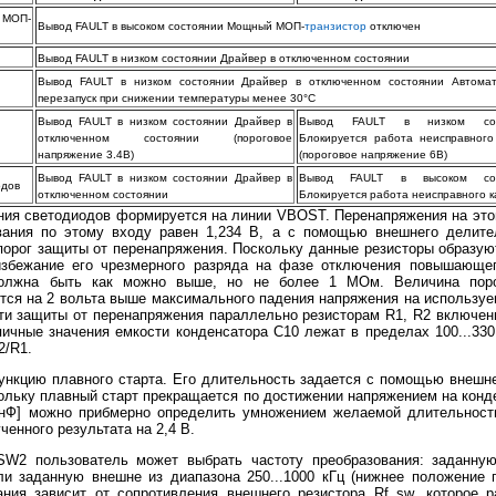
 МОП-
Вывод FAULT в высоком состоянии Мощный МОП-
транзистор
отключен
Вывод FAULT в низком состоянии Драйвер в отключенном состоянии
Вывод FAULT в низком состоянии Драйвер в отключенном состоянии Автомат
перезапуск при снижении температуры менее 30°С
Вывод FAULT в низком состоянии Драйвер в
Вывод FAULT в низком сос
отключенном состоянии (пороговое
Блокируется работа неисправного
напряжение 3.4В)
(пороговое напряжение 6В)
Вывод FAULT в низком состоянии Драйвер в
Вывод FAULT в высоком сос
одов
отключенном состоянии
Блокируется работа неисправного 
ия светодиодов формируется на линии VBOST. Перенапряжения на это
ания по этому входу равен 1,234 В, а с помощью внешнего делит
орог защиты от перенапряжения. Поскольку данные резисторы образую
избежание его чрезмерного разряда на фазе отключения повышающег
должна быть как можно выше, но не более 1 МОм. Величина пор
тся на 2 вольта выше максимального падения напряжения на используе
ти защиты от перенапряжения параллельно резисторам R1, R2 включе
пичные значения емкости конденсатора С10 лежат в пределах 100...33
2/R1.
кцию плавного старта. Его длительность задается с помощью внешне
ольку плавный старт прекращается по достижении напряжением на конде
[нФ] можно прибмерно определить умножением желаемой длительности
ченного результата на 2,4 В.
2 пользователь может выбрать частоту преобразования: заданную
ли заданную внешне из диапазона 250...1000 кГц (нижнее положение 
ания зависит от сопротивления внешнего резистора Rf sw, которое 