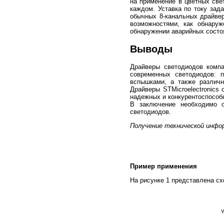
на применение в цветных свет
каждом. Уставка по току зад
обычных 8-канальных драйвер
возможностями, как обнаруж
обнаружении аварийных состо
Выводы
Драйверы светодиодов компа
современных светодиодов: п
вспышками, а также различ
Драйверы STMicroelectronics
надежных и конкурентоспособ
В заключение необходимо о
светодиодов.
Получение технической информ
Пример применения
На рисунке 1 представлена с