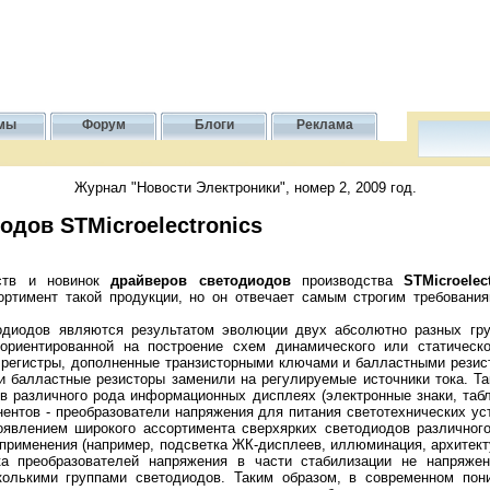
мы
Форум
Блоги
Реклама
Журнал "Новости Электроники", номер 2, 2009 год.
дов STMicroelectronics
ств и новинок
драйверов светодиодов
производства
STMicroelec
ортимент такой продукции, но он отвечает самым строгим требования
диодов являются результатом эволюции двух абсолютно разных гру
ориентированной на построение схем динамического или статическо
 регистры, дополненные транзисторными ключами и балластными резис
и балластные резисторы заменили на регулируемые источники тока. Т
в различного рода информационных дисплеях (электронные знаки, табло
нентов - преобразователи напряжения для питания светотехнических ус
появлением широкого ассортимента сверхярких светодиодов различног
 применения (например, подсветка ЖК-дисплеев, иллюминация, архитект
тка преобразователей напряжения в части стабилизации не напряжен
колькими группами светодиодов. Таким образом, в современном пон