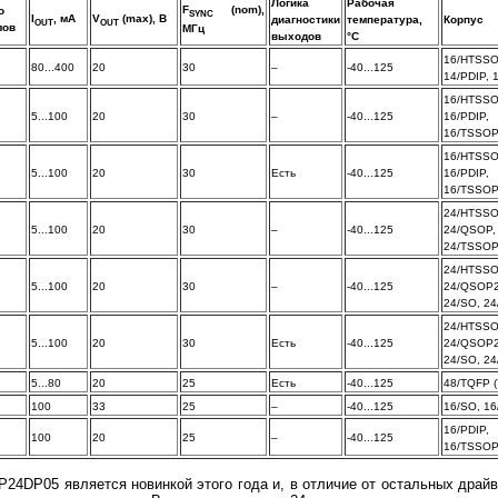
Логика
Рабочая
F
(nom),
о
SYNC
I
, мА
V
(max), В
диагностики
температура,
Корпус
OUT
OUT
лов
МГц
выходов
°C
16/HTSSO
80...400
20
30
–
-40...125
14/PDIP, 
16/HTSSO
5...100
20
30
–
-40...125
16/PDIP,
16/TSSO
16/HTSSO
5...100
20
30
Есть
-40...125
16/PDIP,
16/TSSO
24/HTSSO
5...100
20
30
–
-40...125
24/QSOP,
24/TSSO
24/HTSSO
5...100
20
30
–
-40...125
24/QSOP2
24/SO, 2
24/HTSSO
5...100
20
30
Есть
-40...125
24/QSOP2
24/SO, 2
5...80
20
25
Есть
-40...125
48/TQFP (
100
33
25
–
-40...125
16/SO, 1
16/PDIP,
100
20
25
–
-40...125
16/TSSO
24DP05 является новинкой этого года и, в отличие от остальных драйв