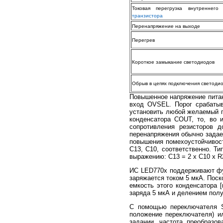
Токовая перегрузка внутреннего
транзистора
Перенапряжение на выходе
Перегрев
Короткое замыкание светодиодов
Обрыв в цепях подключения светоди
Повышенное напряжение питан
вход OVSEL. Порог срабатыв
установить любой желаемый п
конденсатора COUT, то, во 
сопротивления резисторов 
перенапряжения обычно задае
повышения помехоустойчивос
С13, С10, соответственно. Ти
выражению: С13 = 2 х С10 х R
ИС LED770x поддерживают фун
заряжается током 5 мкА. Поск
емкость этого конденсатора 
заряда 5 мкА и делением полу
С помощью переключателя SW
положение переключателя) и
задании, частота преобразов