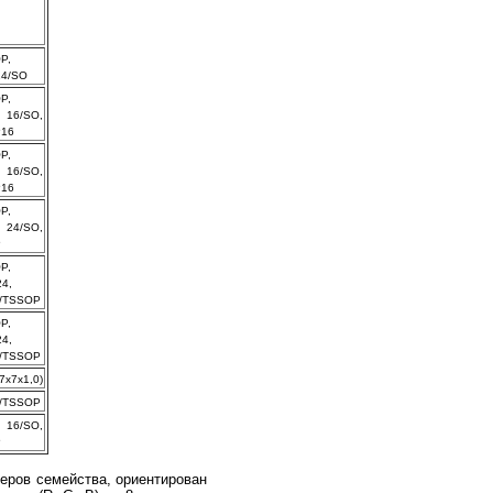
P,
14/SO
P,
 16/SO,
P16
P,
 16/SO,
P16
P,
 24/SO,
P
P,
4,
4/TSSOP
P,
4,
4/TSSOP
7x7x1,0)
6/TSSOP
 16/SO,
P
еров семейства, ориентирован