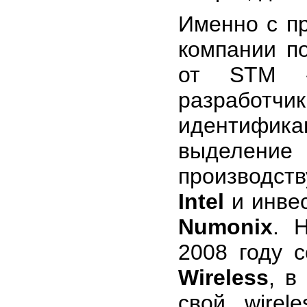
Именно с пр
компании по
от STM «
разрабо
идентифика
выделени
производств
Intel
и инве
Numonix
. 
2008 году 
Wireless
, в
свой wirel