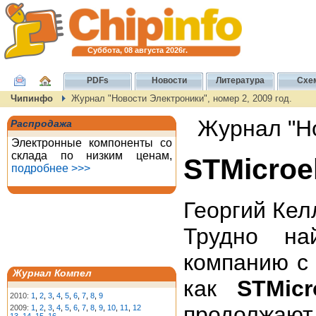
Суббота, 08 августа 2026г.
PDFs
Новости
Литература
Схе
Чипинфо
Журнал "Новости Электроники", номер 2, 2009 год.
Журнал "Но
Распродажа
Электронные компоненты со
склада по низким ценам,
STMicroe
подробнее >>>
Георгий Кел
Трудно на
компанию с
Журнал Компел
как
STMicr
2010:
1
,
2
,
3
,
4
,
5
,
6
,
7
,
8
,
9
продолжают
2009:
1
,
2
,
3
,
4
,
5
,
6
,
7
,
8
,
9
,
10
,
11
,
12