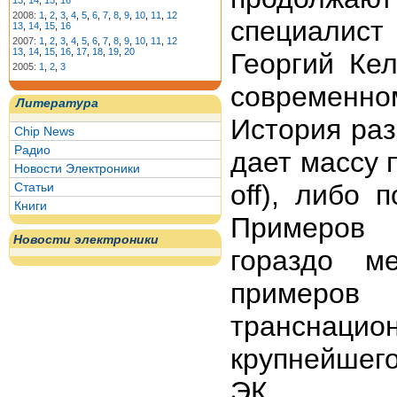
13
,
14
,
15
,
16
2008:
1
,
2
,
3
,
4
,
5
,
6
,
7
,
8
,
9
,
10
,
11
,
12
специалис
13
,
14
,
15
,
16
2007:
1
,
2
,
3
,
4
,
5
,
6
,
7
,
8
,
9
,
10
,
11
,
12
13
,
14
,
15
,
16
,
17
,
18
,
19
,
20
Георгий Ке
2005:
1
,
2
,
3
современном
Литература
История раз
Chip News
Радио
дает массу 
Новости Электроники
off), либо
Статьи
Книги
Примеров 
Новости электроники
гораздо м
пример
транснацио
крупнейшег
ЭК.