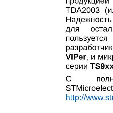
продукцией
TDA2003 (и
Надежность
для остал
пользует
разработчик
VIPer
, и ми
серии
TS9x
С полно
STMicroele
http://www.s