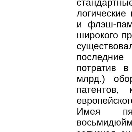
стандартны
логические
и флэш-пам
широкого п
существова
последние 
потратив в
млрд.) об
патентов,
европейско
Имея пя
восьмидюйм