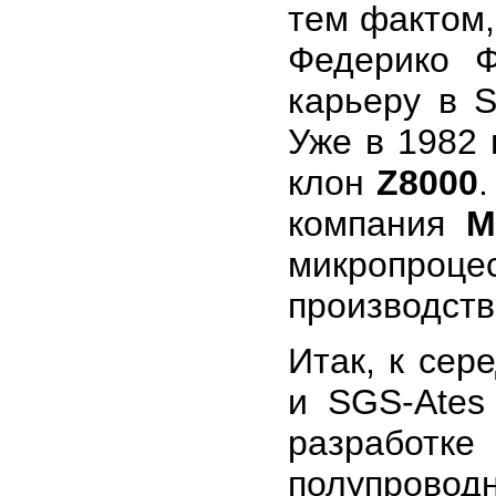
тем фактом,
Федерико Ф
карьеру в 
Уже в 1982 
клон
Z8000
компания
M
микропроц
производств
Итак, к сер
и SGS-Ates
разработ
полупровод