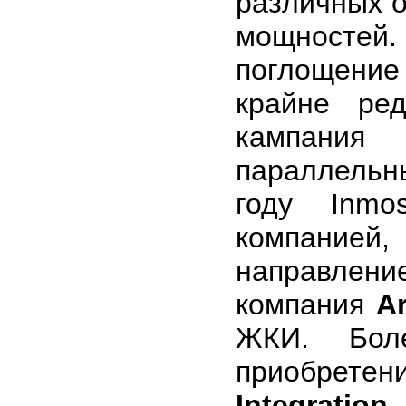
различных о
мощностей
поглощени
крайне ре
кампания
параллельны
году Inmo
компанией
направление
компания
A
ЖКИ. Бол
приобрете
Integration
,