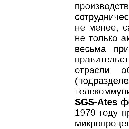
производ
сотрудничес
не менее, с
не только а
весьма при
правитель
отрасли 
(подраз
телекоммуни
SGS-Ates
фо
1979 году п
микропроце