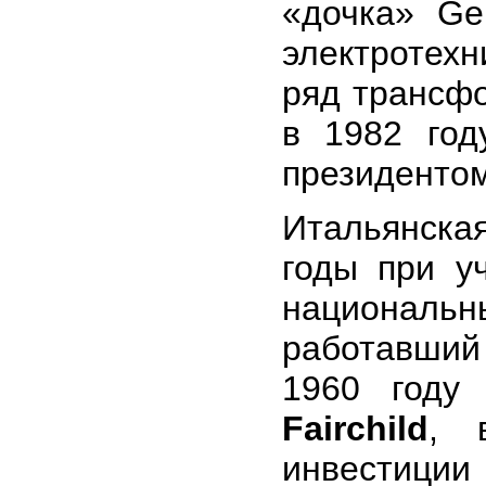
«дочка» Ge
электротехн
ряд трансф
в 1982 год
президенто
Итальянск
годы при у
национальны
работавший 
1960 году 
Fairchild
, 
инвестиц