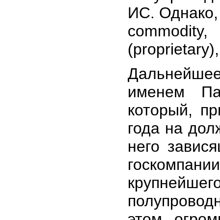
ИС. Однако,
commodity
(proprietary
Дальнейшее
именем Пас
который, п
года на дол
него завис
госкомпани
крупнейш
полупровод
этом огром