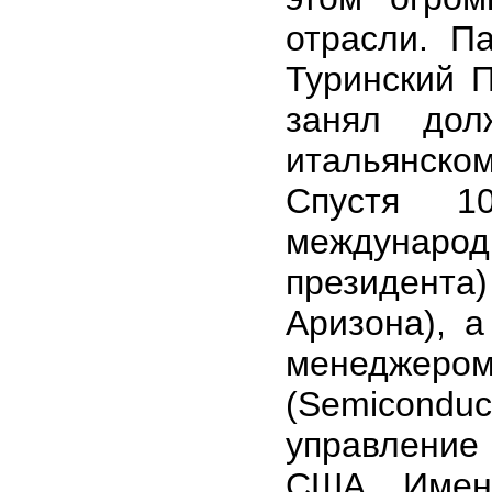
отрасли. П
Туринский П
занял дол
итальянско
Спустя 
междунаро
президента)
Аризона), 
менеджер
(Semiconduc
управление 
США. Имен