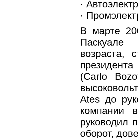
· Автоэлект
· Промэлект
В марте 20
Паскуале 
возраста, 
президента
(Carlo Boz
высоковоль
Ates до ру
компании 
руководил 
оборот, дове