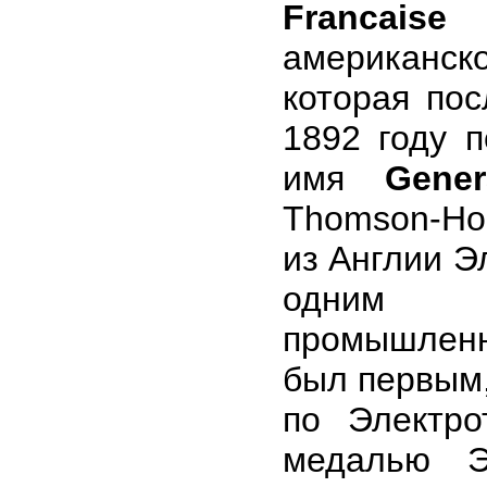
Francaise
американск
которая по
1892 году 
имя
Gener
Thomson-Hou
из Англии Э
одним и
промышленно
был первым,
по Электро
медалью Э