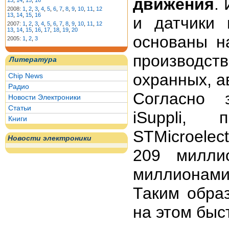
движения
.
13
,
14
,
15
,
16
2008:
1
,
2
,
3
,
4
,
5
,
6
,
7
,
8
,
9
,
10
,
11
,
12
13
,
14
,
15
,
16
и датчики 
2007:
1
,
2
,
3
,
4
,
5
,
6
,
7
,
8
,
9
,
10
,
11
,
12
13
,
14
,
15
,
16
,
17
,
18
,
19
,
20
основаны 
2005:
1
,
2
,
3
производст
Литература
охранных, а
Chip News
Радио
Cогласно 
Новости Электроники
Статьи
iSuppli, 
Книги
STMicroelec
Новости электроники
209 милли
миллионами 
Таким обра
на этом быс