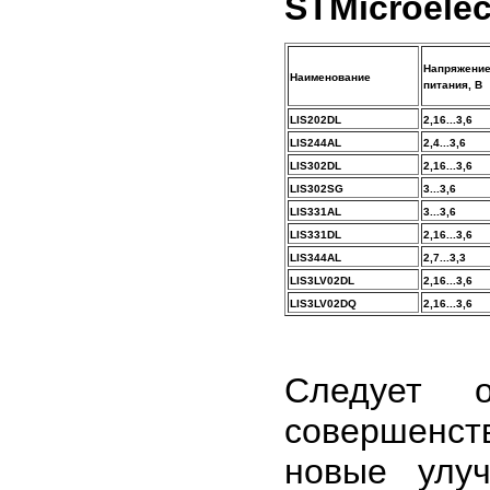
STMicroelec
Напряжени
Наименование
питания, В
LIS202DL
2,16...3,6
LIS244AL
2,4...3,6
LIS302DL
2,16...3,6
LIS302SG
3...3,6
LIS331AL
3...3,6
LIS331DL
2,16...3,6
LIS344AL
2,7...3,3
LIS3LV02DL
2,16...3,6
LIS3LV02DQ
2,16...3,6
Следует о
совершенст
новые улу