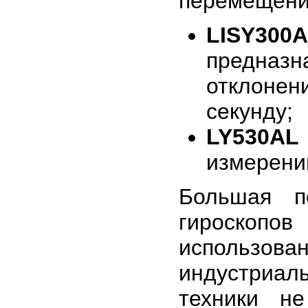
перемещения
LISY300
предназ
отклоне
секунду;
LY530AL
измерений
Большая п
гироскоп
использо
индустриал
техники н