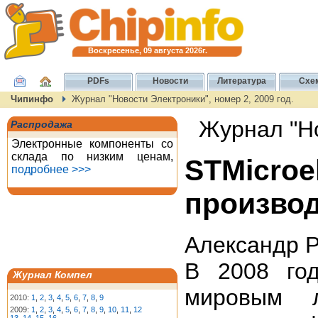
Воскресенье, 09 августа 2026г.
PDFs
Новости
Литература
Схе
Чипинфо
Журнал "Новости Электроники", номер 2, 2009 год.
Журнал "Но
Распродажа
Электронные компоненты со
склада по низким ценам,
STMicroe
подробнее >>>
производ
Александр 
В 2008 го
Журнал Компел
мировым 
2010:
1
,
2
,
3
,
4
,
5
,
6
,
7
,
8
,
9
2009:
1
,
2
,
3
,
4
,
5
,
6
,
7
,
8
,
9
,
10
,
11
,
12