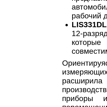
автомоб
рабочий д
LIS331D
12-разр
которые 
совмести
Ориентируяс
измеряющих
расширила
производст
приборы и