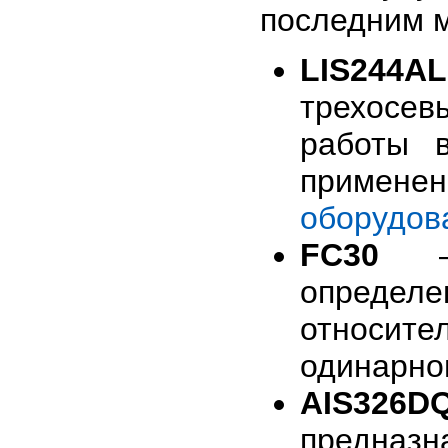
последним м
LIS244A
трехосе
работы 
примен
оборудов
FC30
– 
определ
относите
одинарног
AIS326D
предна