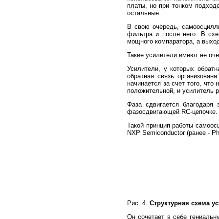
платы, но при тонком подход
остальные.
В свою очередь, самоосцилл
фильтра и после него. В схе
мощного компаратора, а выход
Такие усилители имеют не оче
Усилители, у которых обратн
обратная связь организован
начинается за счет того, что
положительной, и усилитель р
Фаза сдвигается благодаря 
фазосдвигающей RC-цепочке.
Такой принцип работы самоос
NXP Semiconductor (ранее - Ph
Рис. 4.
Структурная схема у
Он сочетает в себе гениальн