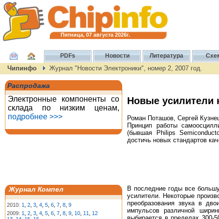
Пятница, 07 августа 2026г.
PDFs
Новости
Литература
Схе
Чипинфо
Журнал "Новости Электроники", номер 2, 2007 год.
Распродажа
Электронные компоненты со
Новые усилители к
склада по низким ценам,
подробнее >>>
Роман Поташов, Сергей Кузне
Принцип работы самоосцилл
(бывшая Philips Semiconduc
достичь новых стандартов кач
В последние годы все большу
Журнал Компел
усилители. Некоторые произв
преобразования звука в дв
2010:
1
,
2
,
3
,
4
,
5
,
6
,
7
,
8
,
9
импульсов различной ширин
2009:
1
,
2
,
3
,
4
,
5
,
6
,
7
,
8
,
9
,
10
,
11
,
12
выбирается в пределах 300-5