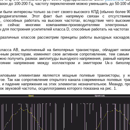
азон до 100-200 Гц, частоту переключения можно уменьшить до 50-100 к
 были интересны только за счет своего высокого КПД (обычно более 9
родвигателями. Этот факт был напрямую связан с отсутствие
, способных работать на высоких частотах, вследствие чего высоки
о сейчас многими компаниями-производителями электронных
для построения усилителей класса D, способные работать на частотах
различных классов рассмотрим принципы работы выходных каскадов
ласса АВ, выполненный на биполярных транзисторах, обладает низк
енным резисторам, изменяют свое активное сопротивление, тем самым
жно получить размах амплитуды выходного напряжения, равный напряж
тоянии напряжение между коллектором и эмиттером Uк-э биполя
иловыми элементами являются мощные полевые транзисторы, у к
тое. Так как сопротивление открытого канала современных полевых тр
, и падение напряжения на этих элементах незначительное. Меандр, пр
ок звуковой частоты, осциллограмма которого показана на рис. 1.