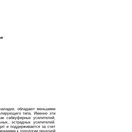
ия
 наладке, обладают меньшими
ллирующего типа. Именно эти
ак сабвуферных усилителей,
ных, эстрадных усилителей.
ит и поддерживается за счет
ованиями к топологии печатной