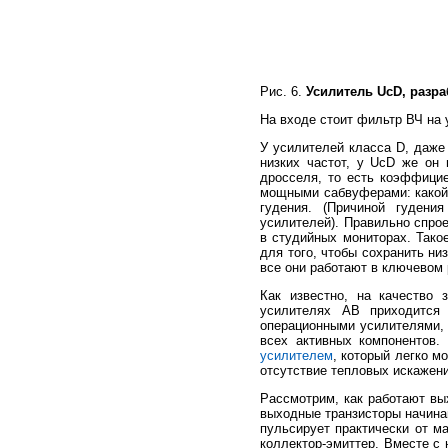
Рис. 6.
Усилитель UcD, разр
На входе стоит фильтр ВЧ на 
У усилителей класса D, даже 
низких частот, у UcD же он 
дросселя, то есть коэффици
мощными сабвуферами: какой 
гудения. (Причиной гуден
усилителей). Правильно спро
в студийных мониторах. Такое
для того, чтобы сохранить ни
все они работают в ключевом
Как известно, на качество 
усилителях АВ приходится
операционными усилителями, 
всех активных компонентов.
усилителем
, который легко м
отсутствие тепловых искажени
Рассмотрим, как работают вы
выходные транзисторы начина
пульсирует практически от м
коллектор-эмиттер. Вместе с