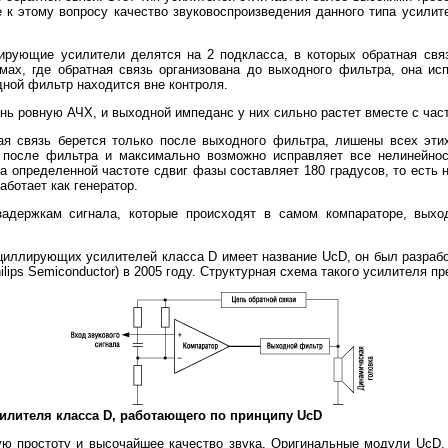
е к этому вопросу качество звуковоспроизведения данного типа усилит
ирующие усилители делятся на 2 подкласса, в которых обратная связ
мах, где обратная связь организована до выходного фильтра, она ис
ной фильтр находится вне контроля.
нь ровную АЧХ, и выходной импеданс у них сильно растет вместе с част
ая связь берется только после выходного фильтра, лишены всех эти
а после фильтра и максимально возможно исправляет все нелинейнос
 на определенной частоте сдвиг фазы составляет 180 градусов, то есть 
аботает как генератор.
задержкам сигнала, которые происходят в самом компараторе, вых
циллирующих усилителей класса D имеет название UcD, он был разрабо
ilips Semiconductor) в 2005 году. Структурная схема такого усилителя пр
силителя класса D, работающего по принципу UcD
ую простоту и высочайшее качество звука. Оригинальные модули UcD,