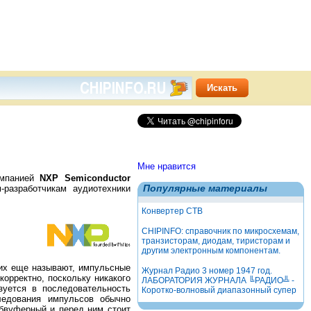
Мне нравится
омпанией
NXP Semiconductor
Популярные материалы
-разработчикам аудиотехники
Конвертер СТВ
CHIPINFO: справочник по микросхемам,
транзисторам, диодам, тиристорам и
другим электронным компонентам.
 их еще называют, импульсные
Журнал Радио 3 номер 1947 год.
орректно, поскольку никакого
ЛАБОРАТОРИЯ ЖУРНАЛА ╚РАДИО╩ -
зуется в последовательность
Коротко-волновый диапазонный супер
ледования импульсов обычно
вуферный и перед ним стоит