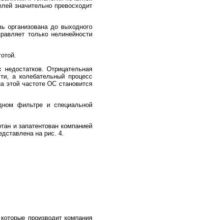
елей значительно превосходит
ь организована до выходного
правляет только нелинейности
отой.
х недостатков. Отрицательная
ти, а колебательный процесс
на этой частоте ОС становится
одном фильтре и специальной
тан и запатентован компанией
едставлена на рис. 4.
 которые производит компания