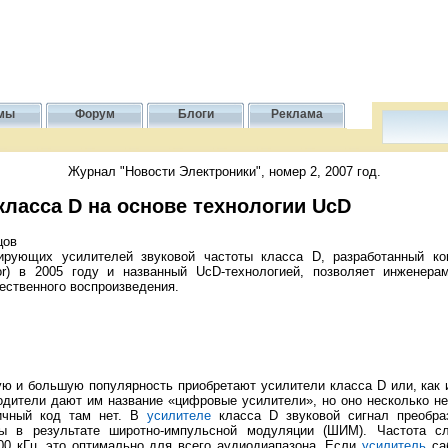
мы
Форум
Блоги
Реклама
Журнал "Новости Электроники", номер 2, 2007 год.
ласса D на основе технологии UсD
цов
ирующих усилителей звуковой частоты класса D, разработанный к
tor) в 2005 году и названный UcD-технологией, позволяет инженерам
ественного воспроизведения.
ю и большую популярность приобретают усилители класса D или, как
одители дают им название «цифровые усилители», но оно несколько нек
оичный код там нет. В
усилителе
класса D звуковой сигнал преобра
ы в результате широтно-импульсной модуляции (ШИМ). Частота с
00 кГц, это оптимально для всего аудиодиапазона. Если
усилитель
саб