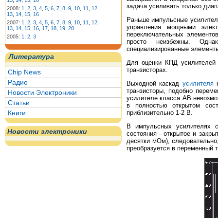
13
,
14
,
15
,
16
задача усиливать только диап
2008:
1
,
2
,
3
,
4
,
5
,
6
,
7
,
8
,
9
,
10
,
11
,
12
13
,
14
,
15
,
16
Раньше импульсные усилители
2007:
1
,
2
,
3
,
4
,
5
,
6
,
7
,
8
,
9
,
10
,
11
,
12
управления мощными элект
13
,
14
,
15
,
16
,
17
,
18
,
19
,
20
переключательных элементов
2005:
1
,
2
,
3
просто неизбежны. Однак
специализированные элементы 
Литература
Для оценки КПД усилителей 
транзисторах.
Chip News
Радио
Выходной каскад
усилителя
к
транзисторы, подобно перем
Новости Электроники
усилителе класса АВ невозмо
Статьи
в полностью открытом сос
Книги
приблизительно 1-2 В.
В импульсных усилителях с
Новости электроники
состояния - открытое и закры
десятки мОм), следовательно
преобразуется в переменный т