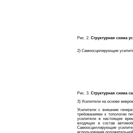
Рис. 2.
Структурная схема у
2) Самоосцилирующие усилител
Рис. 3.
Структурная схема с
3) Усилители на основе микр
Усилители с внешним генера
требованиями к топологии п
усилители в настоящее вре
входящих в состав автомоб
Самоосциллирующие усилител
использования положительной 