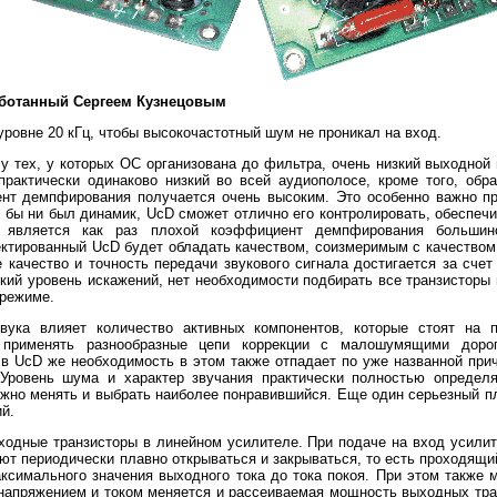
аботанный Сергеем Кузнецовым
уровне 20 кГц, чтобы высокочастотный шум не проникал на вход.
у тех, у которых ОС организована до фильтра, очень низкий выходной
практически одинаково низкий во всей аудиополосе, кроме того, обр
ент демпфирования получается очень высоким. Это особенно важно пр
бы ни был динамик, UcD сможет отлично его контролировать, обеспечи
ия является как раз плохой коэффициент демпфирования большин
ектированный UcD будет обладать качеством, соизмеримым с качество
 качество и точность передачи звукового сигнала достигается за сче
зкий уровень искажений, нет необходимости подбирать все транзисторы 
 режиме.
звука влияет количество активных компонентов, которые стоят на 
 применять разнообразные цепи коррекции с малошумящими дорог
в UcD же необходимость в этом также отпадает по уже названной при
 Уровень шума и характер звучания практически полностью опреде
ожно менять и выбрать наиболее понравившийся. Еще один серьезный п
й.
ходные транзисторы в линейном усилителе. При подаче на вход усилит
ют периодически плавно открываться и закрываться, то есть проходящ
аксимального значения выходного тока до тока покоя. При этом также 
 напряжением и током меняется и рассеиваемая мощность выходных тра