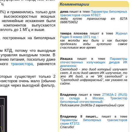
Гц.
Комментарии
дима
пишет в теме
Параметры биполярных
0%) и применялись только для
транзисторов серии КТ827
:
м высокоскоростных мощных
люди куплю транзистар кт 827А
е нелинейные искажения были
0688759652
 компонентов выпускаются
 вплоть до 1 МГц и выше.
тамара плохова
пишет в теме
Журнал
Радио 9 номер 1971 год.
:
, построенных на биполярных
как молоды мы были и как быстро
пробежали годы кулотино самое
счастливое мое время
им КПД, потому что выходные
 управляя выходным током. В
Ивашка
пишет в теме
Параметры
ению питания, поскольку даже
отечественных излучающих диодов ИК
рного
транзистора
, равняется
диапазона
:
Светодиод - это диод который излучает
свет. А если диод имеет ИК излучение, то
оторых существует только 2
это ИК диод, а не "ИК светодиод" и
"Светодиод инфракрасный", как указано на
анзисторов очень мало (обычно
сайте.
оходя через выходной фильтр,
Владимир
пишет в теме
2Т963А-2 (RUS)
со склада в Москве. Транзистор
биполярный отечественный
:
Подскажите 2т963а-2 гарантийный срок
Владимир II пишет...
пишет в теме
Параметры биполярных транзисторов
серии КТ372
:
Спасибо!