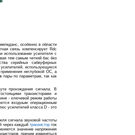
 импеданс, особенно в области
атная связь компенсирует Rdc
и использовании усилителя с
вая тем самым четкий бас без
ства серийных сабвуферных
м усилителей, использующихся
т применения неглубокой ОС, а
в пары по параметрам, так как
пути прохождения сигнала. В
остоящими транзисторами и
чине - ключевой режим работы
ляются входным операционным
люс усилителей класса D - это
еля сигнала звуковой частоты
ий через каждый
транзистор
ток
меняется значение напряжения
нзисторов, причем изменяться