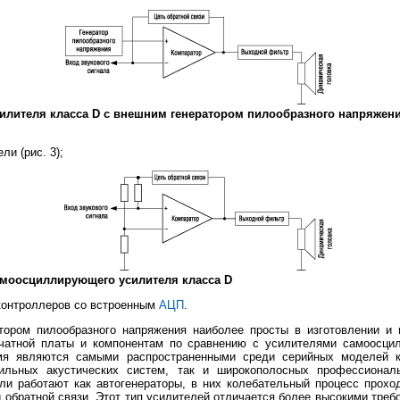
силителя класса D с внешним генератором пилообразного напряжен
и (рис. 3);
амоосциллирующего усилителя класса D
оконтроллеров со встроенным
АЦП
.
тором пилообразного напряжения наиболее просты в изготовлении и
ечатной платы и компонентам по сравнению с усилителями самоосци
мя являются самыми распространенными среди серийных моделей к
ильных акустических систем, так и широкополосных профессиональ
и работают как автогенераторы, в них колебательный процесс проход
обратной связи. Этот тип усилителей отличается более высокими треб