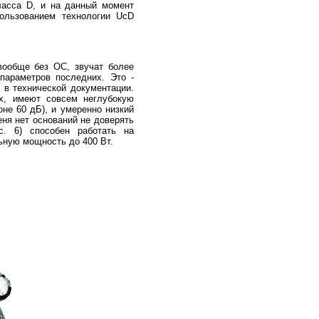
ласса D, и на данный момент
ользованием технологии UcD
вообще без ОС, звучат более
параметров последних. Это -
 в технической документации.
x, имеют совсем неглубокую
не 60 дБ), и умеренно низкий
еня нет оснований не доверять
с. 6) способен работать на
льную мощность до 400 Вт.