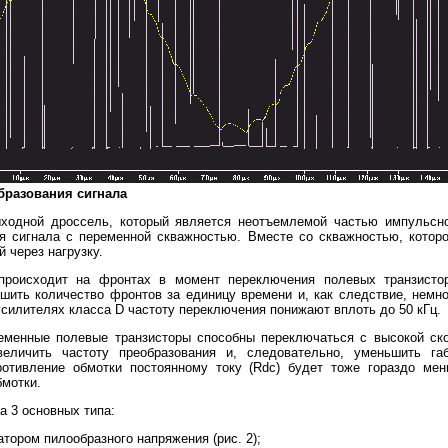
разования сигнала
ыходной дроссель, который является неотъемлемой частью импульсно
я сигнала с переменной скважностью. Вместе со скважностью, которо
 через нагрузку.
происходит на фронтах в момент переключения полевых транзистор
шить количество фронтов за единицу времени и, как следствие, немн
силителях класса D частоту переключения понижают вплоть до 50 кГц.
еменные полевые транзисторы способны переключаться с высокой ск
величить частоту преобразования и, следовательно, уменьшить г
ротивление обмотки постоянному току (Rdc) будет тоже гораздо мен
бмотки.
а 3 основных типа:
атором пилообразного напряжения (рис. 2);