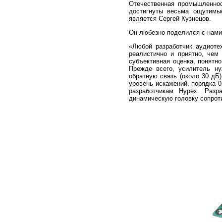
Отечественная промышленнос
достигнуты весьма ощутимы
является Сергей Кузнецов.
Он любезно поделился с нами 
«Любой разработчик аудиоте
реалистично и приятно, чем
субъективная оценка, понятн
Прежде всего, усилитель н
обратную связь (около 30 дБ
уровень искажений, порядка 0
разработчикам Hypex. Разр
динамическую головку сопрот