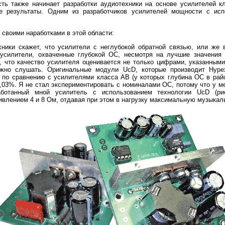
ть также начинает разработки аудиотехники на основе усилителей к
е результаты. Одним из разработчиков усилителей мощности с исп
своими наработками в этой области:
хники скажет, что усилители с неглубокой обратной связью, или же 
 усилители, охваченные глубокой ОС, несмотря на лучшие значения 
о, что качество усилителя оценивается не только цифрами, указанными
ужно слушать. Оригинальные модули UcD, которые производит Hype
) по сравнению с усилителями класса АB (у которых глубина ОС в райо
,03%. Я не стал экспериментировать с номиналами ОС, потому что у м
аботанный мной усилитель с использованием технологии UcD (ри
ивлением 4 и 8 Ом, отдавая при этом в нагрузку максимальную музыка