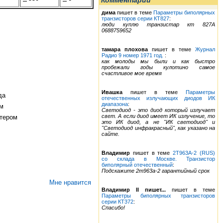
Комментарии
дима
пишет в теме
Параметры биполярных
транзисторов серии КТ827
:
люди куплю транзистар кт 827А
0688759652
тамара плохова
пишет в теме
Журнал
Радио 9 номер 1971 год.
:
как молоды мы были и как быстро
пробежали годы кулотино самое
счастливое мое время
Ивашка
пишет в теме
Параметры
да
отечественных излучающих диодов ИК
диапазона
:
ом
Светодиод - это диод который излучает
свет. А если диод имеет ИК излучение, то
ттером
это ИК диод, а не "ИК светодиод" и
"Светодиод инфракрасный", как указано на
сайте.
Владимир
пишет в теме
2Т963А-2 (RUS)
со склада в Москве. Транзистор
биполярный отечественный
:
Подскажите 2т963а-2 гарантийный срок
Мне нравится
Владимир II пишет...
пишет в теме
Параметры биполярных транзисторов
серии КТ372
:
Спасибо!