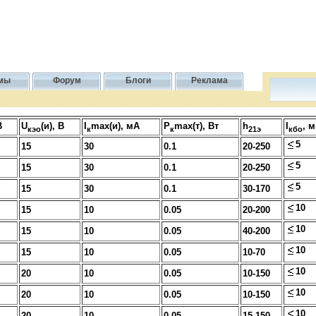
мы
Форум
Блоги
Реклама
В
U
(и), В
I
max(и), мА
P
max(т), Вт
h
I
, 
кэо
к
к
21э
кбо
5
15
30
0.1
20-250
5
15
30
0.1
20-250
5
15
30
0.1
30-170
10
15
10
0.05
20-200
10
15
10
0.05
40-200
10
15
10
0.05
10-70
10
20
10
0.05
10-150
10
20
10
0.05
10-150
10
20
10
0.05
15-150