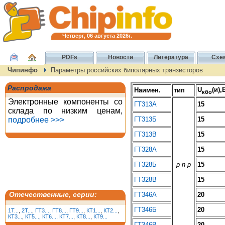
Четверг, 06 августа 2026г.
PDFs
Новости
Литература
Схе
Чипинфо
Параметры российских биполярных транзисторов
Распродажа
U
(и),
Наимен.
тип
кбо
Электронные компоненты со
ГТ313А
15
склада по низким ценам,
подробнее >>>
ГТ313Б
15
ГТ313В
15
ГТ328А
15
ГТ328Б
p-n-p
15
ГТ328В
15
Отечественные, серии:
ГТ346А
20
ГТ346Б
20
1T...
,
2T...
,
ГТ3...
,
ГТ8...
,
ГТ9...
,
КТ1...
,
КТ2...
,
КТ3...
,
КТ5...
,
КТ6...
,
КТ7...
,
КТ8...
,
КТ9...
ГТ346В
20