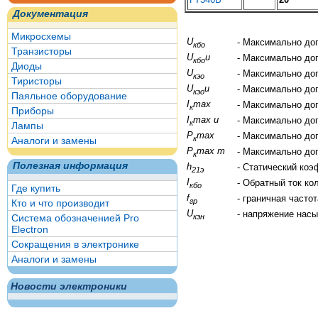
Документация
Микросхемы
U
- Максимально до
кбо
Транзисторы
U
и
- Максимально до
кбо
Диоды
U
- Максимально до
кэо
Тиристоры
U
и
- Максимально до
кэо
Паяльное оборудование
I
max
- Максимально до
к
Приборы
I
max и
- Максимально до
к
Лампы
P
max
- Максимально до
к
Аналоги и замены
P
max т
- Максимально до
к
Полезная информация
h
- Статический ко
21э
I
- Обратный ток ко
кбо
Где купить
f
- граничная часто
гр
Кто и что производит
U
- напряжение нас
кэн
Система обозначенией Pro
Electron
Сокращения в электронике
Аналоги и замены
Новости электроники