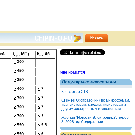
мкА
f
, МГц
К
, Дб
гр.
ш
300
-
450
-
Мне нравится
350
-
Популярные материалы
400
7
Конвертер СТВ
300
7
CHIPINFO: справочник по микросхемам,
транзисторам, диодам, тиристорам и
300
7
другим электронным компонентам.
700
3
Журнал "Новости Электроники", номер
8, 2008 год Содержание
550
5.5
550
6