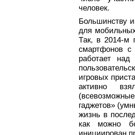
человек.
Большинству из
для мобильных
Так, в 2014-м
смартфонов с 
работает над
пользователь
игровых приста
активно взя
(всевозможны
гаджетов» (умн
жизнь в после
как можно б
инициирован пр