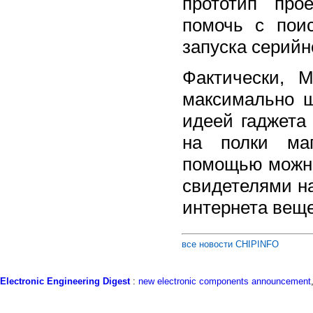
прототип про
помочь с поис
запуска серийн
Фактически, 
максимально ш
идеей гаджета
на полки маг
помощью можно
свидетелями н
интернета вещ
все новости CHIPINFO
Electronic Engineering Digest
:
new electronic components announcement