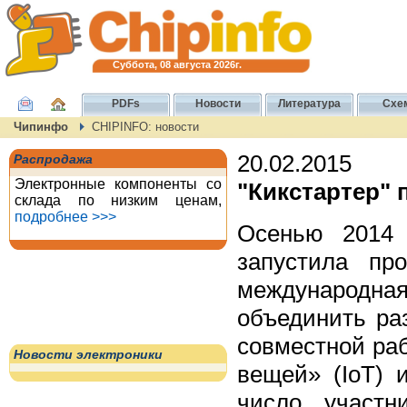
Суббота, 08 августа 2026г.
PDFs
Новости
Литература
Схе
Чипинфо
CHIPINFO: новости
20.02.2015
Распродажа
Электронные компоненты со
"Кикстартер" 
склада по низким ценам,
подробнее >>>
Осенью 2014 
запустила пр
международна
объединить ра
совместной раб
Новости электроники
вещей» (IoT) 
число участн